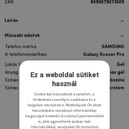
EAN
8596579673605
Leírás
Műszaki adatok
Telefon márka
SAMSUNG
A telefonmodellhez
Galaxy Xcover Pro
Lakás típusa
Gél
Anyag
rugalmas gél
Ez a weboldal sütiket
Színes
többszínű
használ
Színes motívum
Szerelem
Cookie-kat használunk a tartalom, a
hirdetések személyre szabására és a
forgalom elemzésére. Webhelyünk Ön általi
Ne felejtsd el
használatára vonatkozó információkat
megosztjuk hirdetési és elemző partnereinkkel
is, akik egyesíthetik azokat más
információkkal, amelyeket Ön biztosított