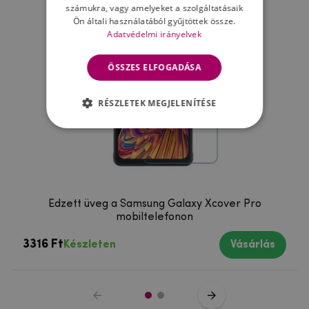
számukra, vagy amelyeket a szolgáltatásaik
Ön általi használatából gyűjtöttek össze.
Adatvédelmi irányelvek
ÖSSZES ELFOGADÁSA
RÉSZLETEK MEGJELENÍTÉSE
Edzett üveg a Samsung Galaxy Xcover Pro
mobiltelefonon
3316 Ft
Készleten
Vásárlás