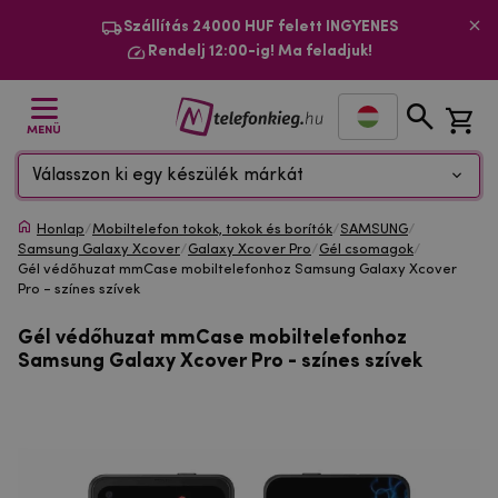
Szállítás 24000 HUF felett INGYENES
Rendelj 12:00-ig! Ma feladjuk!
MENÜ
Válasszon ki egy készülék márkát
Honlap
/
Mobiltelefon tokok, tokok és borítók
/
SAMSUNG
/
Samsung Galaxy Xcover
/
Galaxy Xcover Pro
/
Gél csomagok
/
Gél védőhuzat mmCase mobiltelefonhoz Samsung Galaxy Xcover
Pro - színes szívek
Gél védőhuzat mmCase mobiltelefonhoz
Samsung Galaxy Xcover Pro - színes szívek