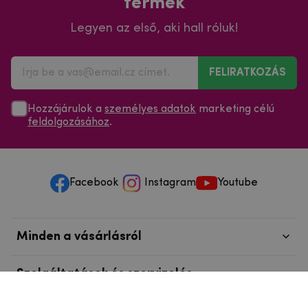
termék
Legyen az első, aki hall róluk!
FELIRATKOZÁS
Hozzájárulok a
személyes adatok
marketing célú
feldolgozásához
.
Facebook
Instagram
Youtube
Minden a vásárlásról
Szolgáltatások és szervizelés
Szerzői jog © 2025
mpouzdra.hu