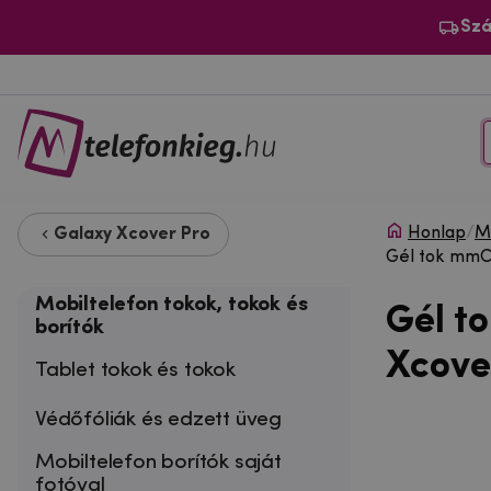
Szá
Honlap
/
Mo
Galaxy Xcover Pro
Gél tok mmCa
Mobiltelefon tokok, tokok és
Gél t
borítók
Xcover
Tablet tokok és tokok
Védőfóliák és edzett üveg
Mobiltelefon borítók saját
fotóval