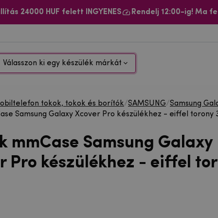
llítás 24000 HUF felett INGYENES
Rendelj 12:00-ig! Ma fe
Válasszon ki egy készülék márkát
biltelefon tokok, tokok és borítók
/
SAMSUNG
/
Samsung Gal
se Samsung Galaxy Xcover Pro készülékhez - eiffel torony 
ok mmCase Samsung Galaxy
 Pro készülékhez - eiffel to