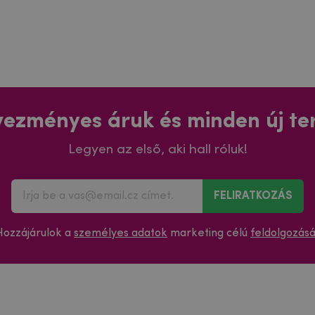
ezményes áruk és minden új t
Legyen az első, aki hall róluk!
FELIRATKOZÁS
Hozzájárulok a
személyes adatok
marketing célú
feldolgozás