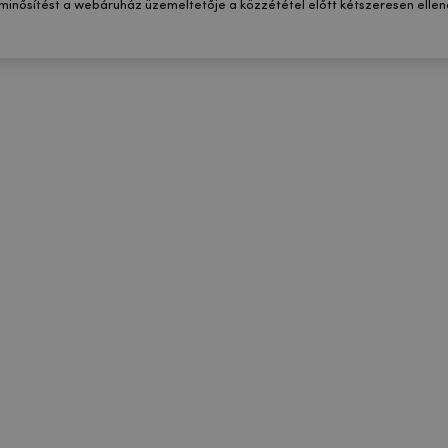
 minősítést a webáruház üzemeltetője a közzététel előtt kétszeresen ellenő