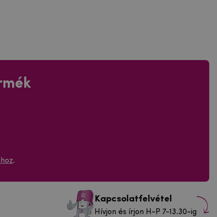
ermék
ához
.
Kapcsolatfelvétel
Hívjon és írjon H-P 7-13.30-ig