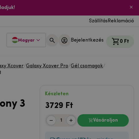
ladjuk!
Szállítás
Reklamáció
Bejelentkezés
Magyar
0 Ft
axy Xcover
/
Galaxy Xcover Pro
/
Gél csomagok
/
3
Készleten
rony 3
3729
Ft
Vásároljon