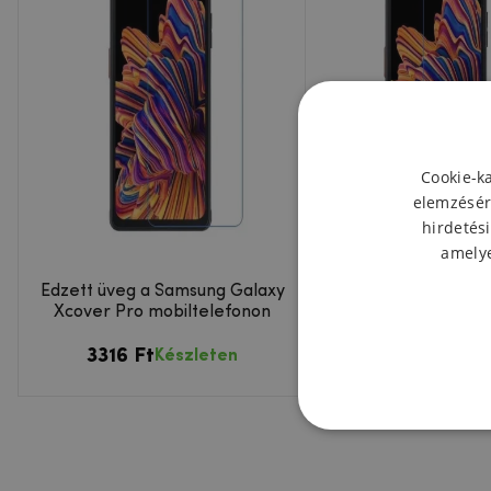
Cookie-k
elemzésér
hirdetési
amelye
Edzett üveg a Samsung Galaxy
Átlátszó védőfóli
Xcover Pro mobiltelefonon
Samsung Galaxy Xc
készülékhe
3316 Ft
2129 Ft
Készleten
Készl