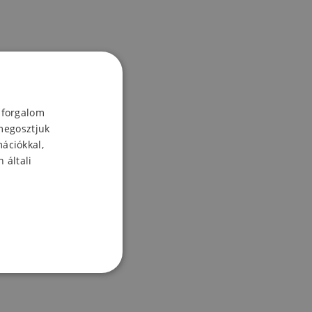
 forgalom
megosztjuk
mációkkal,
 általi