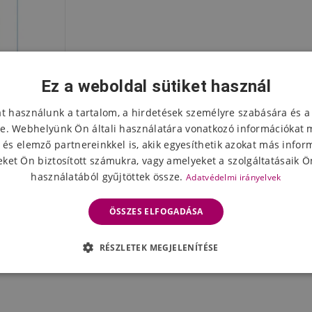
Ez a weboldal sütiket használ
at használunk a tartalom, a hirdetések személyre szabására és a
e. Webhelyünk Ön általi használatára vonatkozó információkat 
 és elemző partnereinkkel is, akik egyesíthetik azokat más infor
ket Ön biztosított számukra, vagy amelyeket a szolgáltatásaik Ön
használatából gyűjtöttek össze.
Adatvédelmi irányelvek
a mobil
over Pro
ÖSSZES ELFOGADÁSA
z
eten
RÉSZLETEK MEGJELENÍTÉSE