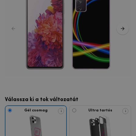
Válassza ki a tok változatát
Gél csomag
Ultra tartós
i
i