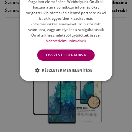
forgalom elemzésére. Webhelyünk Ön általi
Színes
többszínű
használatára vonatkozó információkat
Színes motívum
Absztrakt
megosztjuk hirdetési és elemző partnereinkkel
is, akik egyesíthetik azokat más
információkkal, amelyeket Ön biztosított
számukra, vagy amelyeket a szolgáltatásaik
Ne felejtsd el
Ön általi használatából gyűjtöttek össze.
Adatvédelmi irányelvek
ÖSSZES ELFOGADÁSA
RÉSZLETEK MEGJELENÍTÉSE