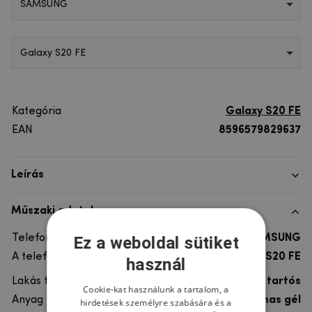
SAMSUNG
Galaxy S20 FE
Kategória
Galaxy S20 FE
EAN
8596579829637
Leírás
Műszaki adatok
Telefon márka
SAMSUNG
Ez a weboldal sütiket
A telefonmodellhez
Galaxy S20 FE
használ
Lakás típusa
Gél, Ultra tartós
Cookie-kat használunk a tartalom, a
Anyag
rugalmas gél
hirdetések személyre szabására és a