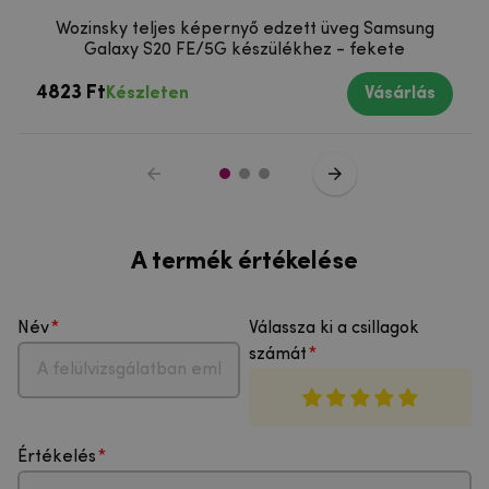
Wozinsky teljes képernyő edzett üveg Samsung
Galaxy S20 FE/5G készülékhez - fekete
4823 Ft
Készleten
Vásárlás
A termék értékelése
Név
Válassza ki a csillagok
számát
Értékelés