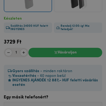
Készleten
Szállítás 24000 HUF felett
Rendelj 12:00-ig! Ma
INGYENES
feladjuk!
3729
Ft
Vásároljon
Gyors szállítás
- minden raktáron
Visszatérítés
- 60 napon belül
INGYENES AJÁNDÉK 12 887,- HUF feletti vásárlás
esetén
Egy másik telefonért?