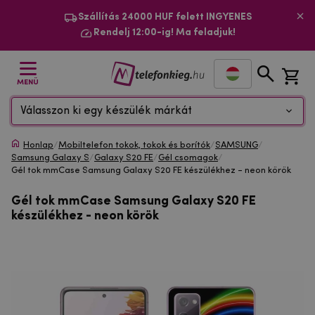
Szállítás 24000 HUF felett INGYENES
Rendelj 12:00-ig! Ma feladjuk!
MENÜ
Válasszon ki egy készülék márkát
Honlap
/
Mobiltelefon tokok, tokok és borítók
/
SAMSUNG
/
Samsung Galaxy S
/
Galaxy S20 FE
/
Gél csomagok
/
Gél tok mmCase Samsung Galaxy S20 FE készülékhez - neon körök
Gél tok mmCase Samsung Galaxy S20 FE
készülékhez - neon körök