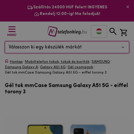
Szállítás 24000 HUF felett INGYENES
Rendelj 12:00-ig! Ma feladjuk!
MENÜ
Válasszon ki egy készülék márkát
Honlap
/
Mobiltelefon tokok, tokok és borítók
/
SAMSUNG
/
Samsung Galaxy A
/
Galaxy A51 5G
/
Gél csomagok
/
Gél tok mmCase Samsung Galaxy A51 5G - eiffel torony 3
Gél tok mmCase Samsung Galaxy A51 5G - eiffel
torony 3