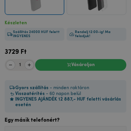
Készleten
Szállítás 24000 HUF felett
Rendelj 12:00-ig! Ma
INGYENES
feladjuk!
3729
Ft
Vásároljon
Gyors szállítás
- minden raktáron
Visszatérítés
- 60 napon belül
INGYENES AJÁNDÉK 12 887,- HUF feletti vásárlás
esetén
Egy másik telefonért?