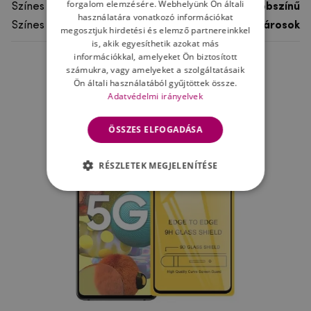
forgalom elemzésére. Webhelyünk Ön általi
Színes
többszínű
használatára vonatkozó információkat
Színes motívum
Városok
megosztjuk hirdetési és elemző partnereinkkel
is, akik egyesíthetik azokat más
információkkal, amelyeket Ön biztosított
számukra, vagy amelyeket a szolgáltatásaik
Ne felejtsd el
Ön általi használatából gyűjtöttek össze.
Adatvédelmi irányelvek
ÖSSZES ELFOGADÁSA
RÉSZLETEK MEGJELENÍTÉSE