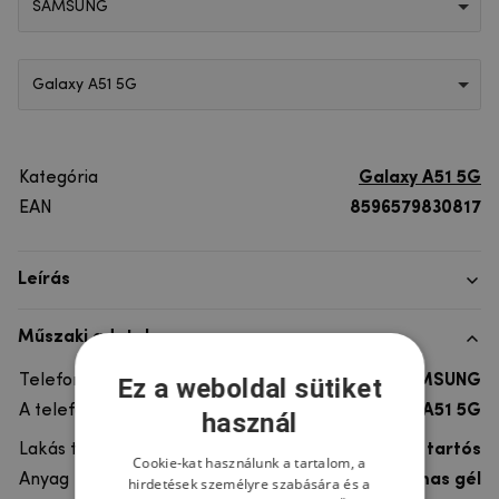
SAMSUNG
Galaxy A51 5G
Kategória
Galaxy A51 5G
EAN
8596579830817
Leírás
Műszaki adatok
Telefon márka
SAMSUNG
Ez a weboldal sütiket
A telefonmodellhez
Galaxy A51 5G
használ
Lakás típusa
Gél, Ultra tartós
Cookie-kat használunk a tartalom, a
Anyag
rugalmas gél
hirdetések személyre szabására és a