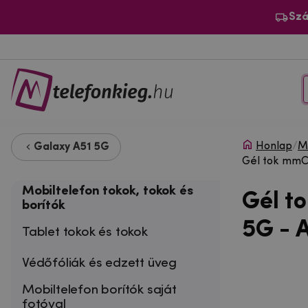
Szá
Honlap
/
Mo
Galaxy A51 5G
Gél tok mmCa
Mobiltelefon tokok, tokok és
Gél t
borítók
5G - 
Tablet tokok és tokok
Védőfóliák és edzett üveg
Mobiltelefon borítók saját
fotóval