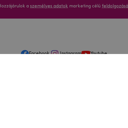
Hozzájárulok a
személyes adatok
marketing célú
feldolgozás
Facebook
Instagram
Youtube
ások és szervizelés
ződéstől való elállás
dja
szállítási feltételek
és visszaküldések