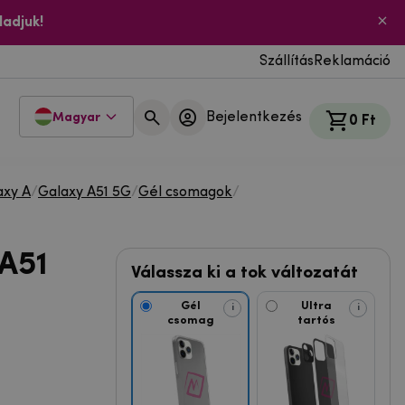
ladjuk!
Szállítás
Reklamáció
Bejelentkezés
Magyar
0 Ft
axy A
/
Galaxy A51 5G
/
Gél csomagok
/
A51
Válassza ki a tok változatát
Gél
Ultra
i
i
csomag
tartós