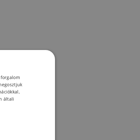
 forgalom
megosztjuk
mációkkal,
 általi