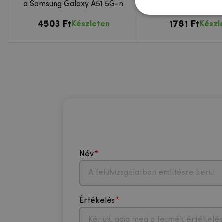
a Samsung Galaxy A51 5G-n
Samsung Galaxy 
készülékhe
4503 Ft
1781 Ft
Készleten
Készl
Név
Értékelés