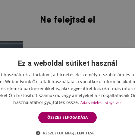
Ne felejtsd el
Ez a weboldal sütiket használ
at használunk a tartalom, a hirdetések személyre szabására és a
e. Webhelyünk Ön általi használatára vonatkozó információkat 
 és elemző partnereinkkel is, akik egyesíthetik azokat más infor
ket Ön biztosított számukra, vagy amelyeket a szolgáltatásaik Ön
használatából gyűjtöttek össze.
Adatvédelmi irányelvek
ÖSSZES ELFOGADÁSA
üveg a
RÉSZLETEK MEGJELENÍTÉSE