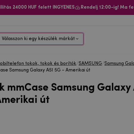
llítás 24000 HUF felett INGYENES
Rendelj 12:00-ig! Ma fe
Válasszon ki egy készülék márkát
biltelefon tokok, tokok és borítók
/
SAMSUNG
/
Samsung Gal
se Samsung Galaxy A51 5G - Amerikai út
ok mmCase Samsung Galaxy 
Amerikai út