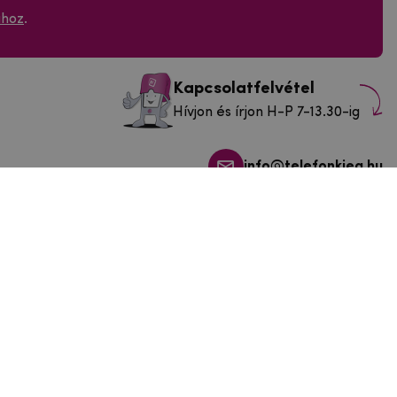
ához
.
Kapcsolatfelvétel
Hívjon és írjon H-P 7-13.30-ig
info@telefonkieg.hu