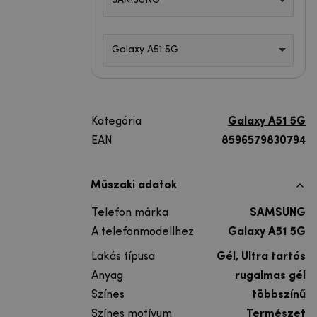
SAMSUNG
Galaxy A51 5G
Kategória
Galaxy A51 5G
EAN
8596579830794
Műszaki adatok
Telefon márka
SAMSUNG
A telefonmodellhez
Galaxy A51 5G
Lakás típusa
Gél, Ultra tartós
Anyag
rugalmas gél
Színes
többszínű
Színes motívum
Természet