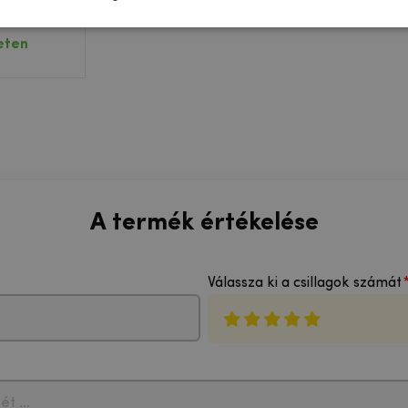
A51 5G
z
eten
A termék értékelése
Válassza ki a csillagok számát