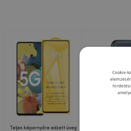
Cookie-k
elemzésér
hirdetési
amelye
Teljes képernyőre edzett üveg
Kamera lencse 