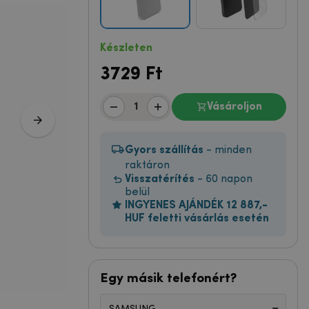
Készleten
3729
Ft
Vásároljon
Gyors szállítás
- minden
raktáron
Visszatérítés
- 60 napon
belül
INGYENES AJÁNDÉK 12 887,-
HUF feletti vásárlás esetén
Egy másik telefonért?