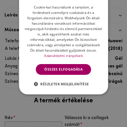
Cookie-kat használunk a tartalom, a
hirdetések személyre szabására és a
Leírás
forgalom elemzésére. Webhelyünk Ön általi
használatára vonatkozó információkat
megosztjuk hirdetési és elemző partnereinkkel
Műszaki adatok
is, akik egyesíthetik azokat más
információkkal, amelyeket Ön biztosított
Telefon márka
Huawei
számukra, vagy amelyeket a szolgáltatásaik
A telefonmodellhez
Huawei Y5 (2018)
Ön általi használatából gyűjtöttek össze.
Adatvédelmi irányelvek
Lakás típusa
Gél
Anyag
rugalmas gél
ÖSSZES ELFOGADÁSA
Színes
többszínű
Színes motívum
Virágok
RÉSZLETEK MEGJELENÍTÉSE
A termék értékelése
Név
Válassza ki a csillagok
számát