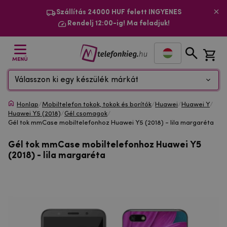
Szállítás 24000 HUF felett INGYENES
Rendelj 12:00-ig! Ma feladjuk!
MENÜ
Válasszon ki egy készülék márkát
Honlap
/
Mobiltelefon tokok, tokok és borítók
/
Huawei
/
Huawei Y
/
Huawei Y5 (2018)
/
Gél csomagok
/
Gél tok mmCase mobiltelefonhoz Huawei Y5 (2018) - lila margaréta
Gél tok mmCase mobiltelefonhoz Huawei Y5
(2018) - lila margaréta