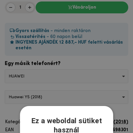
Vásároljon
Gyors szállítás
- minden raktáron
Visszatérítés
- 60 napon belül
INGYENES AJÁNDÉK 12 887,- HUF feletti vásárlás
esetén
Egy másik telefonért?
HUAWEI
Huawei Y5 (2018)
Ez a weboldal sütiket
Kategória
Huawei Y5 (2018)
használ
EAN
8596579698301