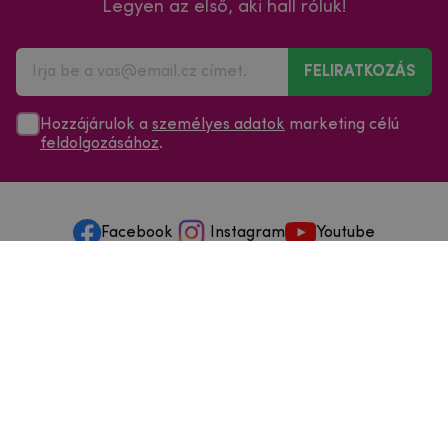
Legyen az első, aki hall róluk!
FELIRATKOZÁS
Hozzájárulok a
személyes adatok
marketing célú
feldolgozásához
.
Facebook
Instagram
Youtube
Minden a vásárlásról
Szolgáltatások és szervizelés
Szerzői jog © 2025
mpouzdra.hu