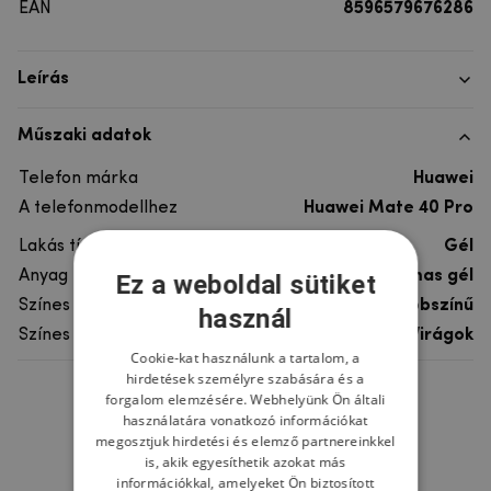
EAN
8596579676286
Leírás
Műszaki adatok
Telefon márka
Huawei
A telefonmodellhez
Huawei Mate 40 Pro
Lakás típusa
Gél
Anyag
rugalmas gél
Ez a weboldal sütiket
Színes
többszínű
használ
Színes motívum
Virágok
Cookie-kat használunk a tartalom, a
hirdetések személyre szabására és a
forgalom elemzésére. Webhelyünk Ön általi
Ne felejtsd el
használatára vonatkozó információkat
megosztjuk hirdetési és elemző partnereinkkel
is, akik egyesíthetik azokat más
információkkal, amelyeket Ön biztosított