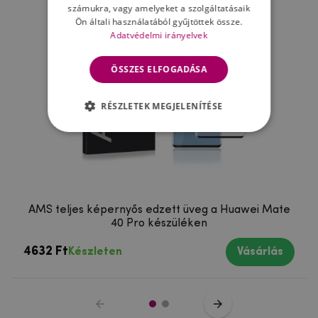
számukra, vagy amelyeket a szolgáltatásaik
Ön általi használatából gyűjtöttek össze.
Adatvédelmi irányelvek
ÖSSZES ELFOGADÁSA
RÉSZLETEK MEGJELENÍTÉSE
AMS teljes képernyős edzett üveg a Huawei Mate
40 Pro készüléken
4632 Ft
Készleten
Vásárlás