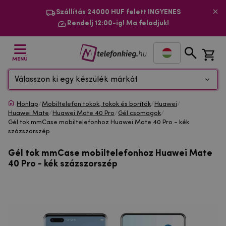
Szállítás 24000 HUF felett INGYENES
Rendelj 12:00-ig! Ma feladjuk!
MENÜ
Válasszon ki egy készülék márkát
Honlap
/
Mobiltelefon tokok, tokok és borítók
/
Huawei
/
Huawei Mate
/
Huawei Mate 40 Pro
/
Gél csomagok
/
Gél tok mmCase mobiltelefonhoz Huawei Mate 40 Pro - kék
százszorszép
Gél tok mmCase mobiltelefonhoz Huawei Mate
40 Pro - kék százszorszép