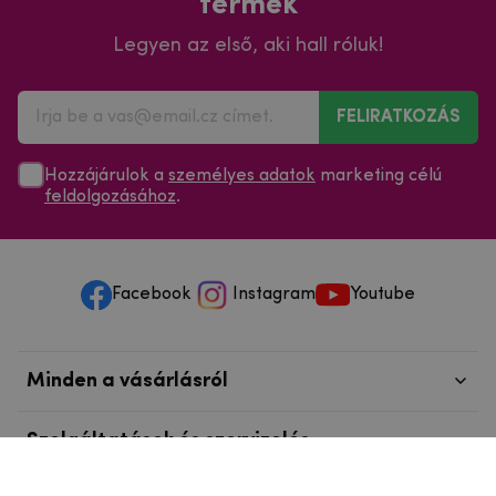
termék
Legyen az első, aki hall róluk!
FELIRATKOZÁS
Hozzájárulok a
személyes adatok
marketing célú
feldolgozásához
.
Facebook
Instagram
Youtube
Minden a vásárlásról
Szolgáltatások és szervizelés
Szerzői jog © 2025
mpouzdra.hu