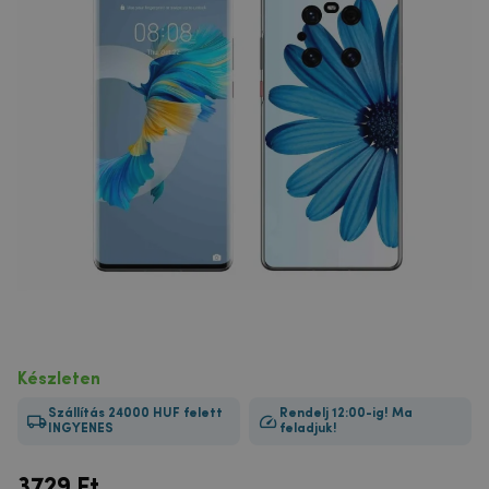
Készleten
Szállítás 24000 HUF felett
Rendelj 12:00-ig! Ma
INGYENES
feladjuk!
3729
Ft