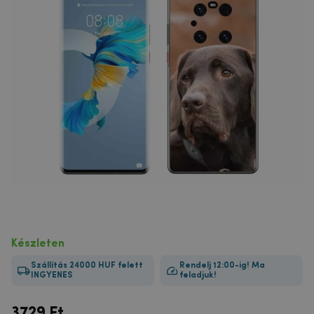
Készleten
Szállítás 24000 HUF felett
Rendelj 12:00-ig! Ma
INGYENES
feladjuk!
3729
Ft