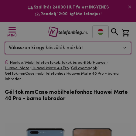
Szállítás 24000 HUF felett INGYENES
Rendelj 12:00-ig! Ma feladjuk!
MENÜ
Válasszon ki egy készülék márkát
Honlap
/
Mobiltelefon tokok, tokok és borítók
/
Huawei
/
Huawei Mate
/
Huawei Mate 40 Pro
/
Gél csomagok
/
Gél tok mmCase mobiltelefonhoz Huawei Mate 40 Pro - barna
labrador
Gél tok mmCase mobiltelefonhoz Huawei Mate
40 Pro - barna labrador