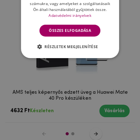
számukra, vagy amelyeket a szolgáltatásaik
Ön általi használatából gyűjtöttek össze.
Adatvédelmi irányelvek
ÖSSZES ELFOGADÁSA
RÉSZLETEK MEGJELENÍTÉSE
AMS teljes képernyős edzett üveg a Huawei Mate
40 Pro készüléken
4632 Ft
Készleten
Vásárlás