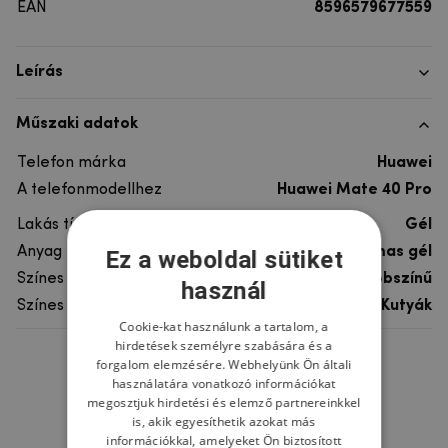
EAN
8596579677559
Leírás
Műszaki adatok
Telefon márka
Huawei
A telefonmodellhez
Huawei Mate 40 Pro
Lakás típusa
Gél
Anyag
rugalmas gél
Ez a weboldal sütiket
Színes
többszínű
használ
Színes motívum
Kutyák
Cookie-kat használunk a tartalom, a
hirdetések személyre szabására és a
forgalom elemzésére. Webhelyünk Ön általi
Ne felejtsd el
használatára vonatkozó információkat
megosztjuk hirdetési és elemző partnereinkkel
is, akik egyesíthetik azokat más
információkkal, amelyeket Ön biztosított