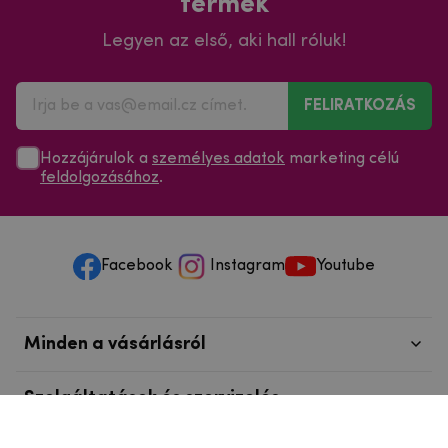
termék
Legyen az első, aki hall róluk!
FELIRATKOZÁS
Hozzájárulok a
személyes adatok
marketing célú
feldolgozásához
.
Facebook
Instagram
Youtube
Minden a vásárlásról
Szolgáltatások és szervizelés
Szerzői jog © 2025
mpouzdra.hu