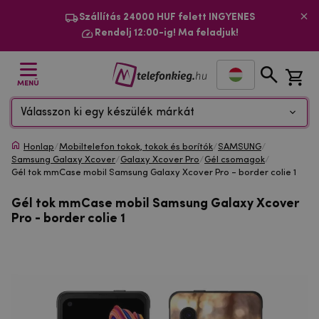
Szállítás 24000 HUF felett INGYENES
Rendelj 12:00-ig! Ma feladjuk!
MENÜ
Válasszon ki egy készülék márkát
Honlap
/
Mobiltelefon tokok, tokok és borítók
/
SAMSUNG
/
Samsung Galaxy Xcover
/
Galaxy Xcover Pro
/
Gél csomagok
/
Gél tok mmCase mobil Samsung Galaxy Xcover Pro - border colie 1
Gél tok mmCase mobil Samsung Galaxy Xcover
Pro - border colie 1