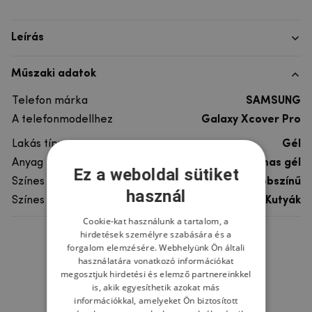
Leírás
Műszaki adatok
Telefon márka
SAMSUNG
A telefonmodellhez
Galaxy Xcover Pro
Lakás típusa
Gél
Anyag
rugalmas gél
Ez a weboldal sütiket
Színes
többszínű
használ
Színes motívum
Kutyák
Cookie-kat használunk a tartalom, a
hirdetések személyre szabására és a
Ne felejtsd el
forgalom elemzésére. Webhelyünk Ön általi
használatára vonatkozó információkat
megosztjuk hirdetési és elemző partnereinkkel
is, akik egyesíthetik azokat más
információkkal, amelyeket Ön biztosított