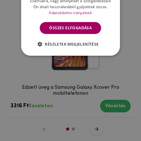
számukra, vagy amelyeket a szolgáltatásaik
Ön általi használatából gyűjtöttek össze.
Adatvédelmi irányelvek
ÖSSZES ELFOGADÁSA
RÉSZLETEK MEGJELENÍTÉSE
Edzett üveg a Samsung Galaxy Xcover Pro
mobiltelefonon
3316 Ft
Készleten
Vásárlás