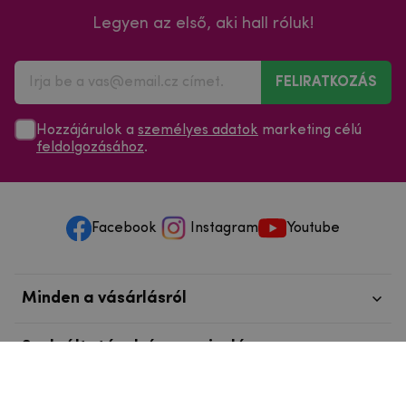
Legyen az első, aki hall róluk!
FELIRATKOZÁS
Hozzájárulok a
személyes adatok
marketing célú
feldolgozásához
.
Facebook
Instagram
Youtube
Minden a vásárlásról
Szolgáltatások és szervizelés
Szerzői jog © 2025
mpouzdra.hu