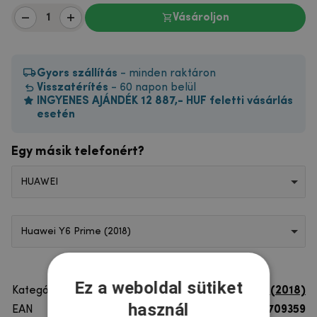
Vásároljon
Gyors szállítás
- minden raktáron
Visszatérítés
- 60 napon belül
INGYENES AJÁNDÉK 12 887,- HUF feletti vásárlás
esetén
Egy másik telefonért?
HUAWEI
Huawei Y6 Prime (2018)
Ez a weboldal sütiket
Kategória
Huawei Y6 Prime (2018)
használ
EAN
8596579709359