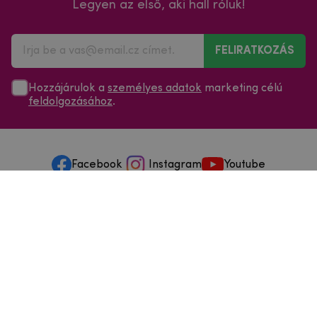
Legyen az első, aki hall róluk!
FELIRATKOZÁS
Hozzájárulok a
személyes adatok
marketing célú
feldolgozásához
.
Facebook
Instagram
Youtube
Minden a vásárlásról
Szolgáltatások és szervizelés
Szerzői jog © 2025
mpouzdra.hu