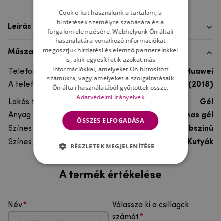
Cookie-kat használunk a tartalom, a
hirdetések személyre szabására és a
Leírás
forgalom elemzésére. Webhelyünk Ön általi
használatára vonatkozó információkat
megosztjuk hirdetési és elemző partnereinkkel
Műszaki adatok
is, akik egyesíthetik azokat más
információkkal, amelyeket Ön biztosított
Telefon márka
Huawei
számukra, vagy amelyeket a szolgáltatásaik
A telefonmodellhez
Huawei Y6 Prime (2018)
Ön általi használatából gyűjtöttek össze.
Adatvédelmi irányelvek
Lakás típusa
Gél
Anyag
rugalmas gél
ÖSSZES ELFOGADÁSA
Színes
többszínű
Színes motívum
Kutyák
RÉSZLETEK MEGJELENÍTÉSE
A termék értékelése
Név
Válassza ki a csillagok
számát