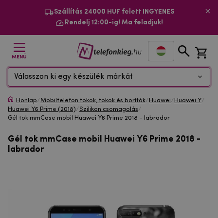
Szállítás 24000 HUF felett INGYENES
Rendelj 12:00-ig! Ma feladjuk!
MENÜ
Válasszon ki egy készülék márkát
Honlap
/
Mobiltelefon tokok, tokok és borítók
/
Huawei
/
Huawei Y
/
Huawei Y6 Prime (2018)
/
Szilikon csomagolás
/
Gél tok mmCase mobil Huawei Y6 Prime 2018 - labrador
Gél tok mmCase mobil Huawei Y6 Prime 2018 -
labrador