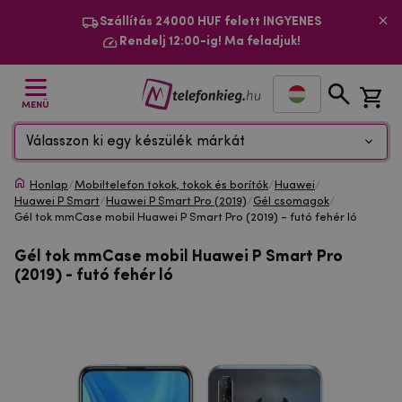
Szállítás 24000 HUF felett INGYENES
Rendelj 12:00-ig! Ma feladjuk!
MENÜ
Válasszon ki egy készülék márkát
Honlap
/
Mobiltelefon tokok, tokok és borítók
/
Huawei
/
Huawei P Smart
/
Huawei P Smart Pro (2019)
/
Gél csomagok
/
Gél tok mmCase mobil Huawei P Smart Pro (2019) - futó fehér ló
Gél tok mmCase mobil Huawei P Smart Pro
(2019) - futó fehér ló