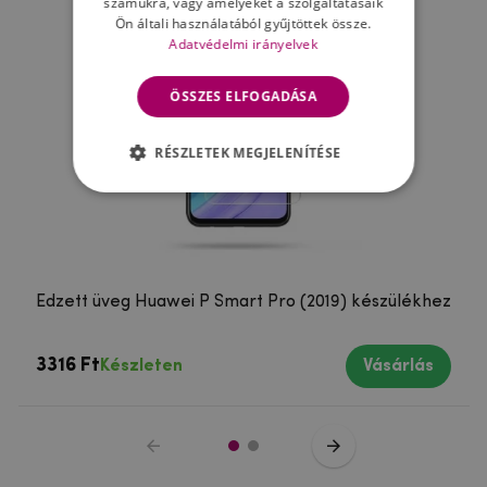
számukra, vagy amelyeket a szolgáltatásaik
Ön általi használatából gyűjtöttek össze.
Adatvédelmi irányelvek
ÖSSZES ELFOGADÁSA
RÉSZLETEK MEGJELENÍTÉSE
Edzett üveg Huawei P Smart Pro (2019) készülékhez
3316 Ft
Készleten
Vásárlás