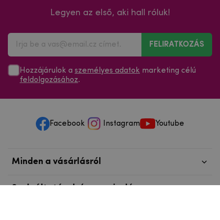
Legyen az első, aki hall róluk!
FELIRATKOZÁS
Hozzájárulok a
személyes adatok
marketing célú
feldolgozásához
.
Facebook
Instagram
Youtube
Minden a vásárlásról
Szolgáltatások és szervizelés
Szerzői jog © 2025
mpouzdra.hu