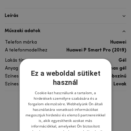
Leírás
Műszaki adatok
Telefon márka
Huawei
A telefonmodellhez
Huawei P Smart Pro (2019)
Lakás típusa
Gél
Anyag
rugalmas gél
Ez a weboldal sütiket
Színes
többszínű
használ
Színes motívum
Lovak
Cookie-kat használunk a tartalom, a
hirdetések személyre szabására és a
Ne felejtsd el
forgalom elemzésére. Webhelyünk Ön általi
használatára vonatkozó információkat
megosztjuk hirdetési és elemző partnereinkkel
is, akik egyesíthetik azokat más
információkkal, amelyeket Ön biztosított