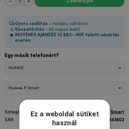
Vásároljon
Gyors szállítás
- minden raktáron
Visszatérítés
- 60 napon belül
INGYENES AJÁNDÉK 12 887,- HUF feletti vásárlás
esetén
Egy másik telefonért?
HUAWEI
Huawei P Smart
Ez a weboldal sütiket
Kategória
Huawei P Smart
EAN
8596579843602
használ