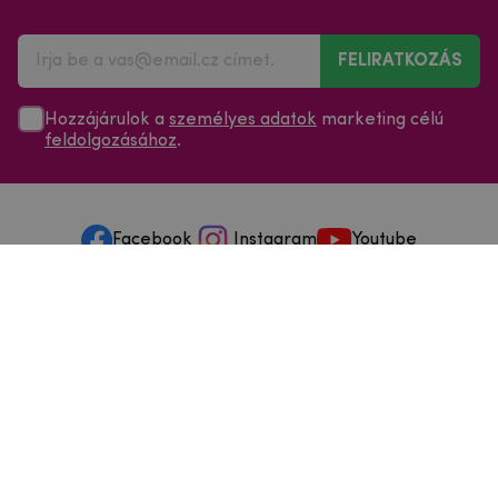
FELIRATKOZÁS
Hozzájárulok a
személyes adatok
marketing célú
feldolgozásához
.
Facebook
Instagram
Youtube
Minden a vásárlásról
Szolgáltatások és szervizelés
Szerzői jog © 2025
mpouzdra.hu