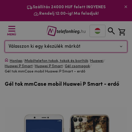
Szállítás 24000 HUF felett INGYENES
Rendelj 12:00-ig! Ma feladjuk!
MENÜ
Válasszon ki egy készülék márkát
Honlap
/
Mobiltelefon tokok, tokok és borítók
/
Huawei
/
Huawei P Smart
/
Huawei P Smart
/
Gél csomagok
/
Gél tok mmCase mobil Huawei P Smart - erdő
Gél tok mmCase mobil Huawei P Smart - erdő