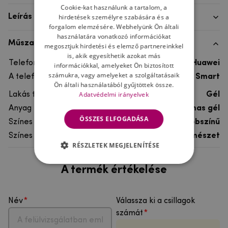
Cookie-kat használunk a tartalom, a
hirdetések személyre szabására és a
Leírás
forgalom elemzésére. Webhelyünk Ön általi
használatára vonatkozó információkat
Műszaki adatok
megosztjuk hirdetési és elemző partnereinkkel
is, akik egyesíthetik azokat más
Telefon márka
Huawei
információkkal, amelyeket Ön biztosított
számukra, vagy amelyeket a szolgáltatásaik
A telefonmodellhez
Huawei P Smart
Ön általi használatából gyűjtöttek össze.
Adatvédelmi irányelvek
Lakás típusa
Gél
Anyag
rugalmas gél
ÖSSZES ELFOGADÁSA
Színes
többszínű
Színes motívum
Természet
RÉSZLETEK MEGJELENÍTÉSE
A termék értékelése
Név
Válassza ki a csillagok
számát