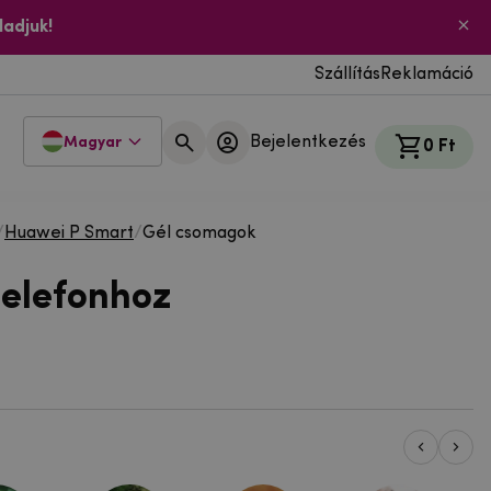
ladjuk!
Szállítás
Reklamáció
Bejelentkezés
Magyar
0 Ft
/
Huawei P Smart
/
Gél csomagok
telefonhoz