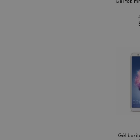
Gél tok m
Gél borí