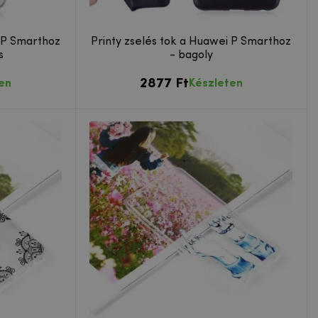
 P Smarthoz
Printy zselés tok a Huawei P Smarthoz
s
- bagoly
2877 Ft
en
Készleten