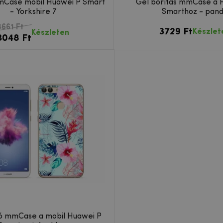
mCase mobil Huawei P Smart
Gél borítás mmCase a 
- Yorkshire 7
Smarthoz - pan
4661 Ft
3729 Ft
Készlet
Készleten
3048 Ft
tó mmCase a mobil Huawei P