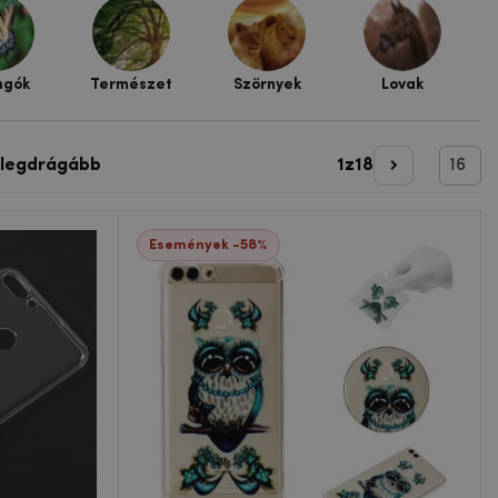
ngók
Természet
Szörnyek
Lovak
 legdrágább
1
z
18
Következő o
Események -58%