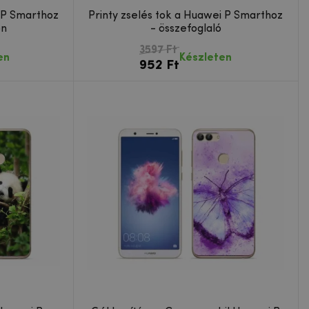
i P Smarthoz
Printy zselés tok a Huawei P Smarthoz
on
- összefoglaló
3597 Ft
en
Készleten
952 Ft