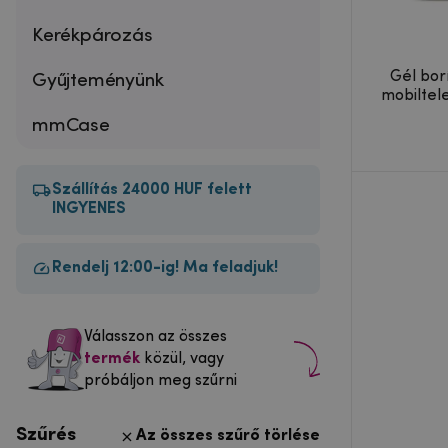
Kerékpározás
Gél bor
Gyűjteményünk
mobiltel
mmCase
Szállítás 24000 HUF felett
INGYENES
Rendelj 12:00-ig! Ma feladjuk!
Válasszon az összes
termék
közül, vagy
próbáljon meg szűrni
Szűrés
Az összes szűrő törlése