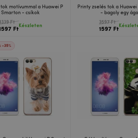
 tok motívummal a Huawei P
Printy zselés tok a Huawe
Smarton - csíkok
- bagoly egy ág
3339 Ft
3597 Ft
Készleten
Készlet
1597 Ft
1597 Ft
 -35%