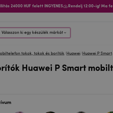
llítás 24000 HUF felett INGYENES
Rendelj 12:00-ig! Ma fe
Válasszon ki egy készülék márkát
biltelefon tokok, tokok és borítók
/
Huawei
/
Huawei P Smart
orítók Huawei P Smart mobil
tívum