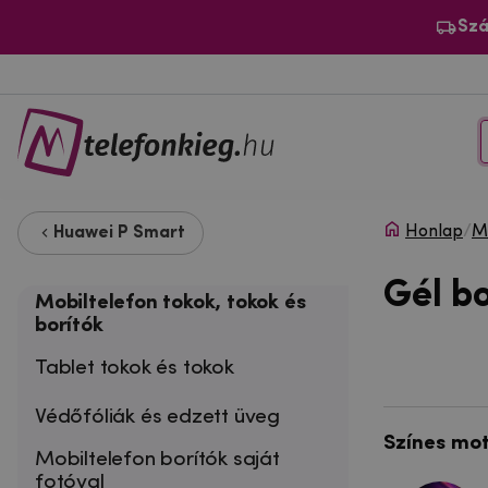
Szá
Honlap
/
Mo
Huawei P Smart
Gél b
Mobiltelefon tokok, tokok és
borítók
Tablet tokok és tokok
Védőfóliák és edzett üveg
Színes mo
Mobiltelefon borítók saját
fotóval