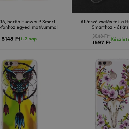
ító, borító Huawei P Smart
Átlátszó zselés tok a 
efonhoz egyedi motívummal
Smarthoz - átlát
3048 Ft
5148 Ft
1-2 nap
Készlet
1597 Ft