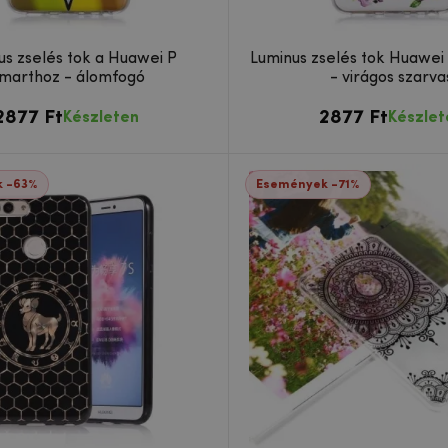
us zselés tok a Huawei P
Luminus zselés tok Huawei
marthoz - álomfogó
- virágos szarva
2877 Ft
2877 Ft
Készleten
Készlet
 -63%
Események -71%