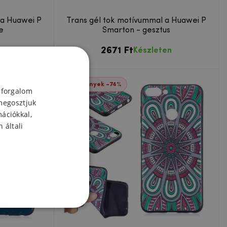
 a Huawei P
Trans gél tok motívummal a Huawei P
e
Smarton - gesztus
2671 Ft
Készleten
en
Események -74%
 forgalom
megosztjuk
mációkkal,
 általi