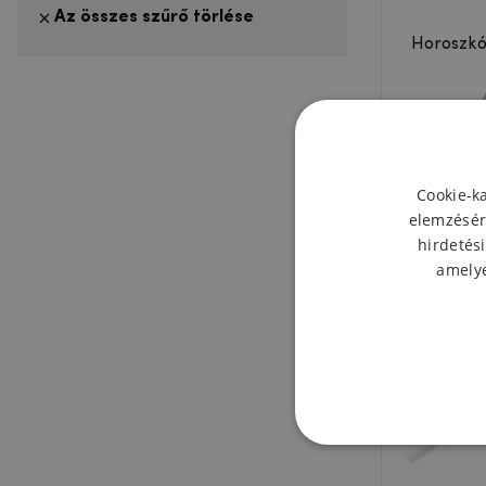
Az összes szűrő törlése
Horoszkó
Események
Cookie-k
elemzésér
hirdetési
amelye