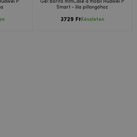
Huawei P
Gél borító mmCase a mobil Huawei P
da
Smart - lila pillangóhoz
3729 Ft
en
Készleten