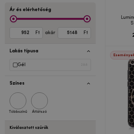
Ár és elérhetőség
Lumin
S
Ft
akár
Ft
Lakás típusa
Események
Gél
288
Színes
Többszínű
Átlátszó
Kiválasztott szűrők