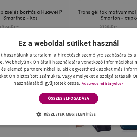
p zselés borítás a Huawei P
Trans gél tok motívummal
Smarthoz - kos
Smarton - csipk
4274 Ft
3339 Ft
Készleten
Készlet
1597 Ft
952 Ft
Ez a weboldal sütiket használ
 -52%
Események -56%
at használunk a tartalom, a hirdetések személyre szabására és a
e. Webhelyünk Ön általi használatára vonatkozó információkat 
 és elemző partnereinkkel is, akik egyesíthetik azokat más infor
ket Ön biztosított számukra, vagy amelyeket a szolgáltatásaik Ön
használatából gyűjtöttek össze.
Adatvédelmi irányelvek
ÖSSZES ELFOGADÁSA
RÉSZLETEK MEGJELENÍTÉSE