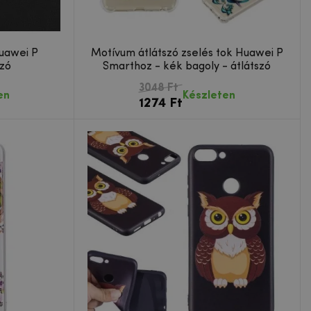
Huawei P
Motívum átlátszó zselés tok Huawei P
szó
Smarthoz - kék bagoly - átlátszó
3048 Ft
en
Készleten
1274 Ft