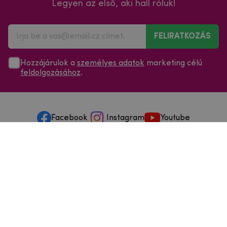
Legyen az első, aki hall róluk!
FELIRATKOZÁS
Hozzájárulok a
személyes adatok
marketing célú
feldolgozásához
.
Facebook
Instagram
Youtube
Minden a vásárlásról
Szolgáltatások és szervizelés
Szerzői jog © 2025
mpouzdra.hu