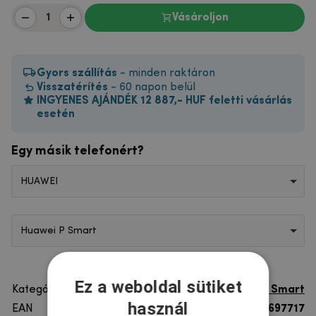
Vásároljon
Gyors szállítás
- minden raktáron
Visszatérítés
- 60 napon belül
INGYENES AJÁNDÉK 12 887,- HUF feletti vásárlás
esetén
Egy másik telefonért?
HUAWEI
Huawei P Smart
Ez a weboldal sütiket
Kategória
Huawei P Smart
használ
EAN
8596579697717