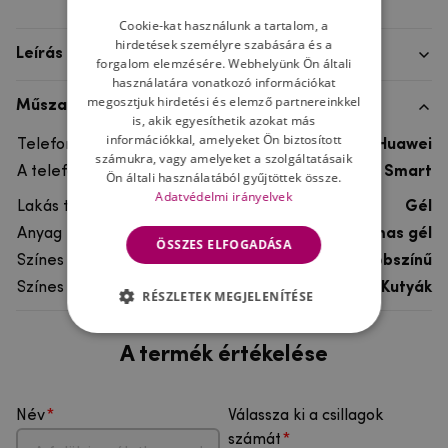
Cookie-kat használunk a tartalom, a
hirdetések személyre szabására és a
Leírás
forgalom elemzésére. Webhelyünk Ön általi
használatára vonatkozó információkat
megosztjuk hirdetési és elemző partnereinkkel
Műszaki adatok
is, akik egyesíthetik azokat más
információkkal, amelyeket Ön biztosított
Telefon márka
Huawei
számukra, vagy amelyeket a szolgáltatásaik
A telefonmodellhez
Huawei P Smart
Ön általi használatából gyűjtöttek össze.
Adatvédelmi irányelvek
Lakás típusa
Gél
Anyag
rugalmas gél
ÖSSZES ELFOGADÁSA
Színes
többszínű
Színes motívum
Kutyák
RÉSZLETEK MEGJELENÍTÉSE
A termék értékelése
Név
Válassza ki a csillagok
számát