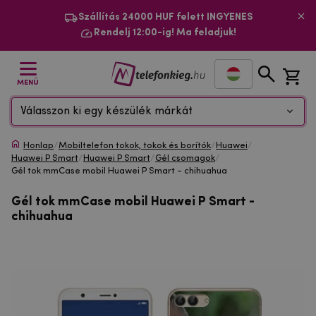
Szállítás 24000 HUF felett INGYENES
Rendelj 12:00-ig! Ma feladjuk!
MENÜ
Válasszon ki egy készülék márkát
Honlap
/
Mobiltelefon tokok, tokok és borítók
/
Huawei
/
Huawei P Smart
/
Huawei P Smart
/
Gél csomagok
/
Gél tok mmCase mobil Huawei P Smart - chihuahua
Gél tok mmCase mobil Huawei P Smart -
chihuahua