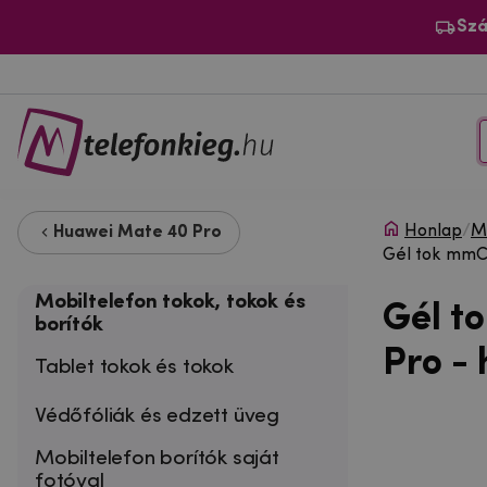
Szá
Honlap
/
Mo
Huawei Mate 40 Pro
Gél tok mmC
Mobiltelefon tokok, tokok és
Gél t
borítók
Pro -
Tablet tokok és tokok
Védőfóliák és edzett üveg
Mobiltelefon borítók saját
fotóval