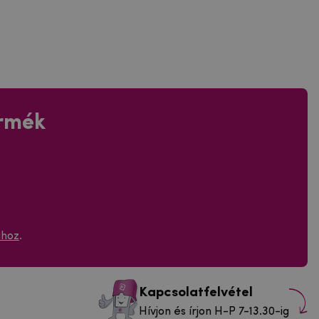
ermék
ához
.
Kapcsolatfelvétel
Hívjon és írjon H-P 7-13.30-ig