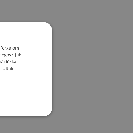
 forgalom
megosztjuk
mációkkal,
 általi