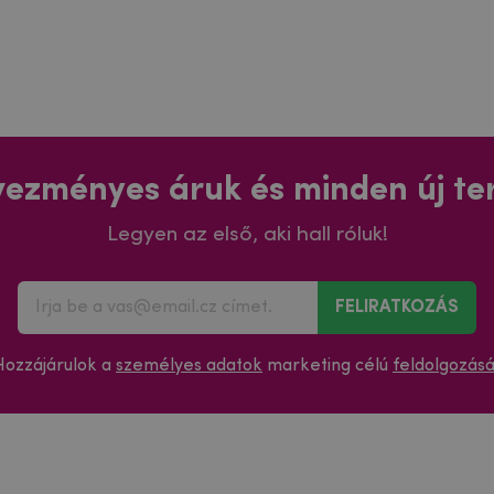
ezményes áruk és minden új t
Legyen az első, aki hall róluk!
FELIRATKOZÁS
Hozzájárulok a
személyes adatok
marketing célú
feldolgozás