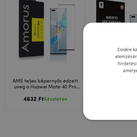
Cookie-k
elemzésér
hirdetési
amelye
AMS teljes képernyős edzett
MCL 3D edzett véd
üveg a Huawei Mate 40 Pro
fény) Huawei Mat
készüléken
készülékhe
4632 Ft
6413 Ft
Készleten
Készl