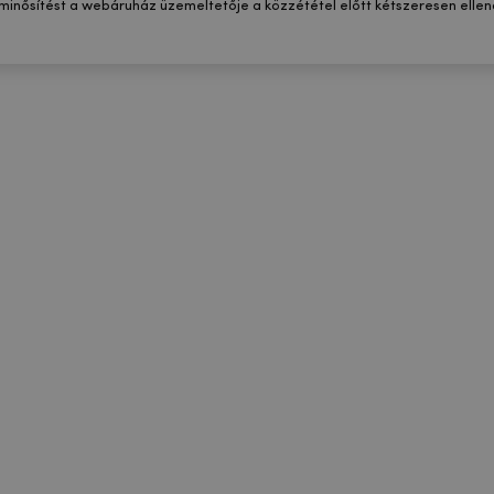
 minősítést a webáruház üzemeltetője a közzététel előtt kétszeresen ellenő