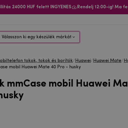
llítás 24000 HUF felett INGYENES
Rendelj 12:00-ig! Ma fe
Válasszon ki egy készülék márkát
biltelefon tokok, tokok és borítók
/
Huawei
/
Huawei Mate
/
H
ase mobil Huawei Mate 40 Pro - husky
ok mmCase mobil Huawei Ma
 husky