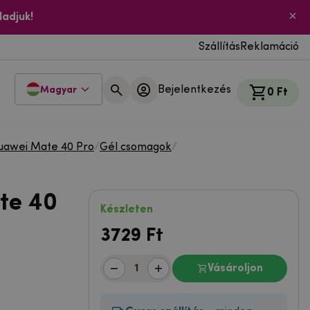
ladjuk!
Szállítás
Reklamáció
Bejelentkezés
Magyar
0 Ft
uawei Mate 40 Pro
/
Gél csomagok
/
te 40
Készleten
3729
Ft
Vásároljon