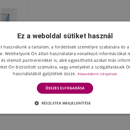
Ez a weboldal sütiket használ
at használunk a tartalom, a hirdetések személyre szabására és a
e. Webhelyünk Ön általi használatára vonatkozó információkat 
 és elemző partnereinkkel is, akik egyesíthetik azokat más infor
ket Ön biztosított számukra, vagy amelyeket a szolgáltatásaik Ön
használatából gyűjtöttek össze.
Adatvédelmi irányelvek
őüveg (UV
e 40 Pro
ÖSSZES ELFOGADÁSA
z
eten
RÉSZLETEK MEGJELENÍTÉSE