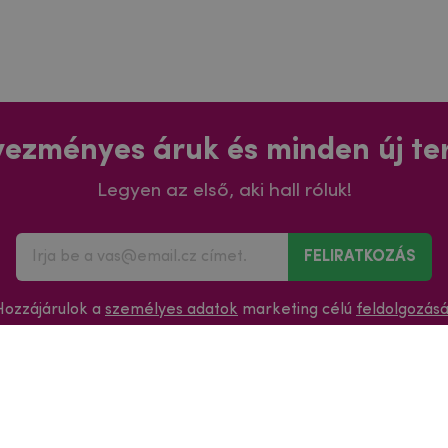
ezményes áruk és minden új t
Legyen az első, aki hall róluk!
FELIRATKOZÁS
Hozzájárulok a
személyes adatok
marketing célú
feldolgozás