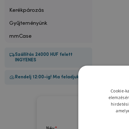
Kerékpározás
Gyűjteményünk
mmCase
Szállítás 24000 HUF felett
INGYENES
Rendelj 12:00-ig! Ma feladjuk!
Cookie-k
elemzésér
hirdetési
amelye
Név