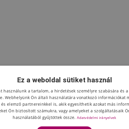
Ez a weboldal sütiket használ
at használunk a tartalom, a hirdetések személyre szabására és a
e. Webhelyünk Ön általi használatára vonatkozó információkat 
 és elemző partnereinkkel is, akik egyesíthetik azokat más infor
A termék értékelése
ket Ön biztosított számukra, vagy amelyeket a szolgáltatásaik Ön
használatából gyűjtöttek össze.
Adatvédelmi irányelvek
Válassza ki a csillagok számát