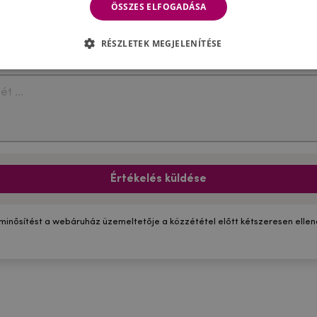
ÖSSZES ELFOGADÁSA
RÉSZLETEK MEGJELENÍTÉSE
Értékelés küldése
 minősítést a webáruház üzemeltetője a közzététel előtt kétszeresen ellenő