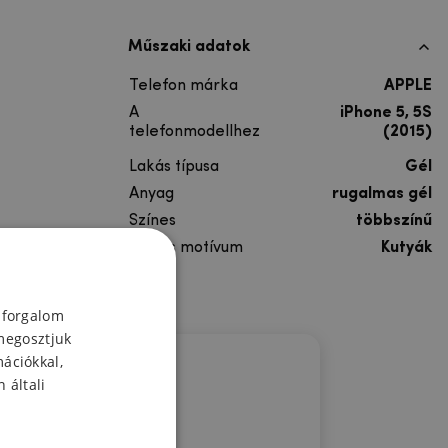
Műszaki adatok
Telefon márka
APPLE
A
iPhone 5, 5S
telefonmodellhez
(2015)
Lakás típusa
Gél
Anyag
rugalmas gél
Színes
többszínű
Színes motívum
Kutyák
 forgalom
megosztjuk
mációkkal,
 általi