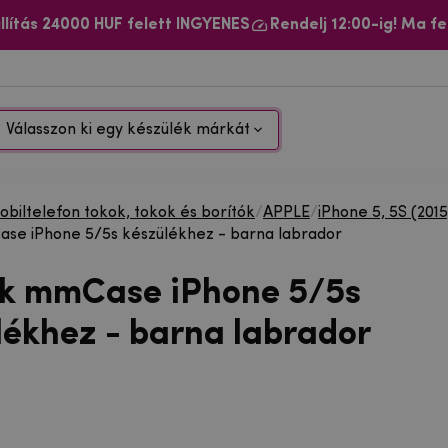
llítás 24000 HUF felett INGYENES
Rendelj 12:00-ig! Ma fe
Válasszon ki egy készülék márkát
biltelefon tokok, tokok és borítók
/
APPLE
/
iPhone 5, 5S (2015
se iPhone 5/5s készülékhez - barna labrador
ok mmCase iPhone 5/5s
lékhez - barna labrador