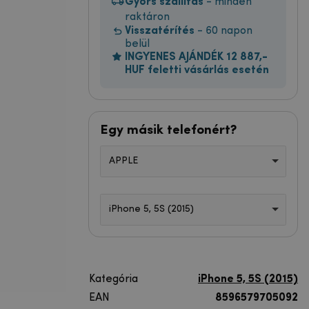
Gyors szállítás
- minden
raktáron
Visszatérítés
- 60 napon
belül
INGYENES AJÁNDÉK 12 887,-
HUF feletti vásárlás esetén
Egy másik telefonért?
APPLE
iPhone 5, 5S (2015)
Kategória
iPhone 5, 5S (2015)
EAN
8596579705092