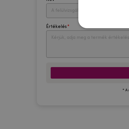
Értékelés
* A