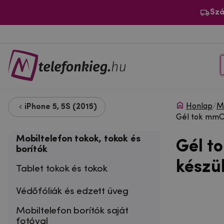
Szá
Honlap
/
Mo
iPhone 5, 5S (2015)
Gél tok mmCa
Mobiltelefon tokok, tokok és
Gél t
borítók
készü
Tablet tokok és tokok
Védőfóliák és edzett üveg
Mobiltelefon borítók saját
fotóval