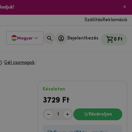
ladjuk!
Szállítás
Reklamáció
Bejelentkezés
Magyar
0 Ft
)
/
Gél csomagok
/
Készleten
3729
Ft
Vásároljon