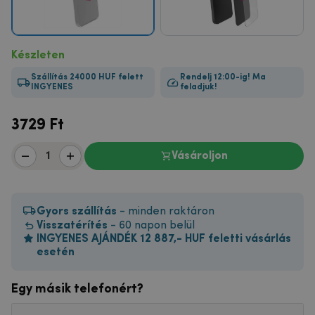
Készleten
Szállítás 24000 HUF felett
Rendelj 12:00-ig! Ma
INGYENES
feladjuk!
3729
Ft
Vásároljon
Gyors szállítás
- minden raktáron
Visszatérítés
- 60 napon belül
INGYENES AJÁNDÉK 12 887,- HUF feletti vásárlás
esetén
Egy másik telefonért?