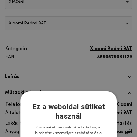
XIAOMI
Xiaomi Redmi 9AT
Kategória
Xiaomi Redmi 9AT
EAN
8596579681129
Leírás
Műszaki adatok
Telefon márka
Xiaomi
Ez a weboldal sütiket
A telefonmodellhez
Xiaomi Redmi 9AT
használ
Lakás típusa
Gél, Ultra tartós
Cookie-kat használunk a tartalom, a
Anyag
rugalmas gél
hirdetések személyre szabására és a