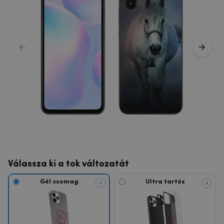
Válassza ki a tok változatát
Gél csomag
Ultra tartós
i
i