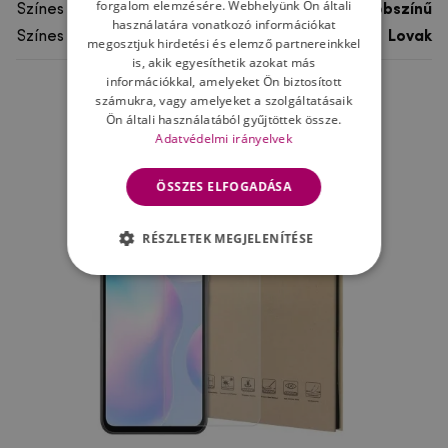
forgalom elemzésére. Webhelyünk Ön általi
Színes
többszínű
használatára vonatkozó információkat
Színes motívum
Lovak
megosztjuk hirdetési és elemző partnereinkkel
is, akik egyesíthetik azokat más
információkkal, amelyeket Ön biztosított
számukra, vagy amelyeket a szolgáltatásaik
Ne felejtsd el
Ön általi használatából gyűjtöttek össze.
Adatvédelmi irányelvek
ÖSSZES ELFOGADÁSA
RÉSZLETEK MEGJELENÍTÉSE