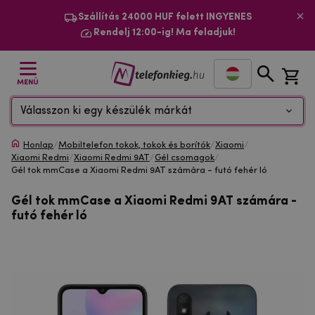
Szállítás 24000 HUF felett INGYENES
Rendelj 12:00-ig! Ma feladjuk!
MENÜ
Válasszon ki egy készülék márkát
Honlap
/
Mobiltelefon tokok, tokok és borítók
/
Xiaomi
/
Xiaomi Redmi
/
Xiaomi Redmi 9AT
/
Gél csomagok
/
Gél tok mmCase a Xiaomi Redmi 9AT számára - futó fehér ló
Gél tok mmCase a Xiaomi Redmi 9AT számára -
futó fehér ló