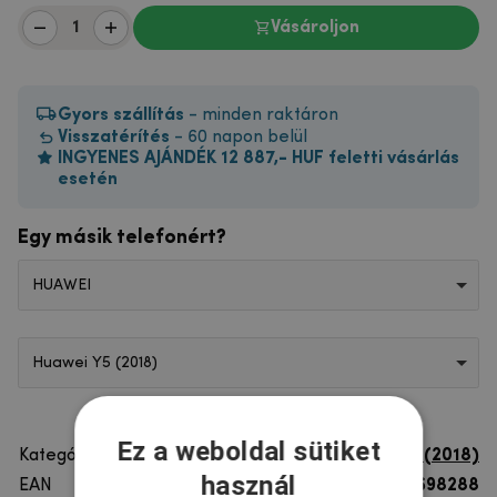
Vásároljon
Gyors szállítás
- minden raktáron
Visszatérítés
- 60 napon belül
INGYENES AJÁNDÉK 12 887,- HUF feletti vásárlás
esetén
Egy másik telefonért?
HUAWEI
Huawei Y5 (2018)
Ez a weboldal sütiket
Kategória
Huawei Y5 (2018)
használ
EAN
8596579698288