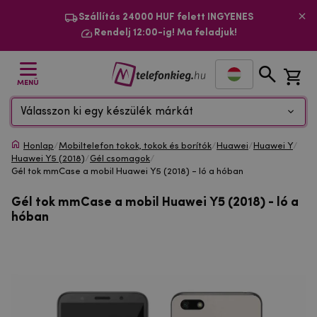
Szállítás 24000 HUF felett INGYENES
Rendelj 12:00-ig! Ma feladjuk!
MENÜ
Válasszon ki egy készülék márkát
Honlap
/
Mobiltelefon tokok, tokok és borítók
/
Huawei
/
Huawei Y
/
Huawei Y5 (2018)
/
Gél csomagok
/
Gél tok mmCase a mobil Huawei Y5 (2018) - ló a hóban
Gél tok mmCase a mobil Huawei Y5 (2018) - ló a
hóban