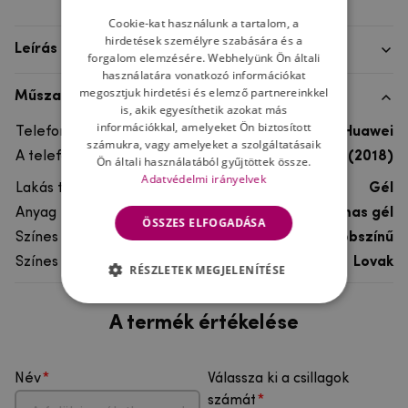
Cookie-kat használunk a tartalom, a
hirdetések személyre szabására és a
Leírás
forgalom elemzésére. Webhelyünk Ön általi
használatára vonatkozó információkat
megosztjuk hirdetési és elemző partnereinkkel
Műszaki adatok
is, akik egyesíthetik azokat más
információkkal, amelyeket Ön biztosított
Telefon márka
Huawei
számukra, vagy amelyeket a szolgáltatásaik
A telefonmodellhez
Huawei Y5 (2018)
Ön általi használatából gyűjtöttek össze.
Adatvédelmi irányelvek
Lakás típusa
Gél
Anyag
rugalmas gél
ÖSSZES ELFOGADÁSA
Színes
többszínű
Színes motívum
Lovak
RÉSZLETEK MEGJELENÍTÉSE
A termék értékelése
Név
Válassza ki a csillagok
számát