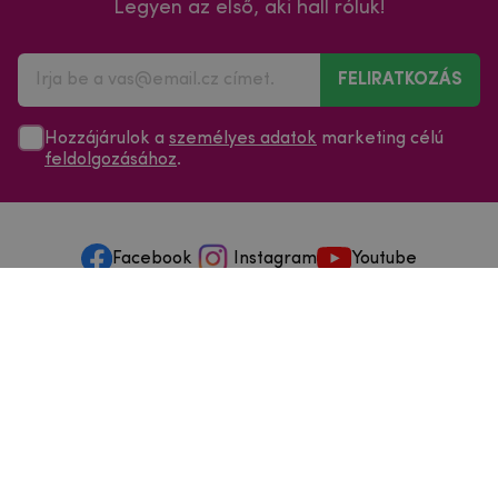
Legyen az első, aki hall róluk!
FELIRATKOZÁS
Hozzájárulok a
személyes adatok
marketing célú
feldolgozásához
.
Facebook
Instagram
Youtube
Minden a vásárlásról
Szolgáltatások és szervizelés
Szerzői jog © 2025
mpouzdra.hu