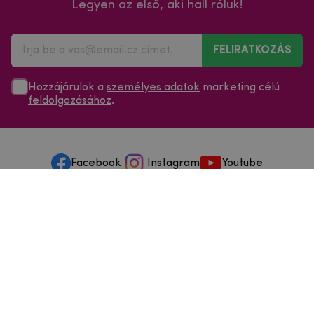
Legyen az első, aki hall róluk!
FELIRATKOZÁS
Hozzájárulok a
személyes adatok
marketing célú
feldolgozásához
.
Facebook
Instagram
Youtube
Minden a vásárlásról
Szolgáltatások és szervizelés
Szerzői jog © 2025
mpouzdra.hu