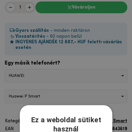
Vásároljon
Gyors szállítás
- minden raktáron
Visszatérítés
- 60 napon belül
INGYENES AJÁNDÉK 12 887,- HUF feletti vásárlás
esetén
Egy másik telefonért?
HUAWEI
Huawei P Smart
Ez a weboldal sütiket
Kategória
Huawei P Smart
használ
EAN
8596579843619