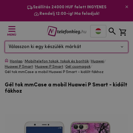
Szállítás 24000 HUF felett INGYENES
Rendelj 12:00-ig! Ma feladjuk!
MENÜ
Válasszon ki egy készülék márkát
Honlap
/
Mobiltelefon tokok, tokok és borítók
/
Huawei
/
Huawei P Smart
/
Huawei P Smart
/
Gél csomagok
/
Gél tok mmCase a mobil Huawei P Smart - kidőlt fákhoz
Gél tok mmCase a mobil Huawei P Smart - kidőlt
fákhoz