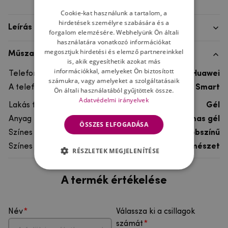
Cookie-kat használunk a tartalom, a
hirdetések személyre szabására és a
Leírás
forgalom elemzésére. Webhelyünk Ön általi
használatára vonatkozó információkat
megosztjuk hirdetési és elemző partnereinkkel
Műszaki adatok
is, akik egyesíthetik azokat más
információkkal, amelyeket Ön biztosított
Telefon márka
Huawei
számukra, vagy amelyeket a szolgáltatásaik
A telefonmodellhez
Huawei P Smart
Ön általi használatából gyűjtöttek össze.
Adatvédelmi irányelvek
Lakás típusa
Gél
Anyag
rugalmas gél
ÖSSZES ELFOGADÁSA
Színes
többszínű
Színes motívum
Természet
RÉSZLETEK MEGJELENÍTÉSE
A termék értékelése
Név
Válassza ki a csillagok
számát