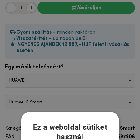
Vásároljon
Gyors szállítás
- minden raktáron
Visszatérítés
- 60 napon belül
INGYENES AJÁNDÉK 12 887,- HUF feletti vásárlás
esetén
Egy másik telefonért?
HUAWEI
Huawei P Smart
Ez a weboldal sütiket
Kategória
Huawei P Smart
használ
EAN
8596579697908