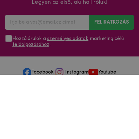
Legyen az első, aki hall róluk!
FELIRATKOZÁS
Hozzájárulok a
személyes adatok
marketing célú
feldolgozásához
.
Facebook
Instagram
Youtube
Minden a vásárlásról
Szolgáltatások és szervizelés
Szerzői jog © 2025
mpouzdra.hu