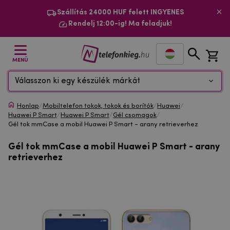
Szállítás 24000 HUF felett INGYENES
Rendelj 12:00-ig! Ma feladjuk!
MENÜ
Válasszon ki egy készülék márkát
Honlap
/
Mobiltelefon tokok, tokok és borítók
/
Huawei
/
Huawei P Smart
/
Huawei P Smart
/
Gél csomagok
/
Gél tok mmCase a mobil Huawei P Smart - arany retrieverhez
Gél tok mmCase a mobil Huawei P Smart - arany
retrieverhez