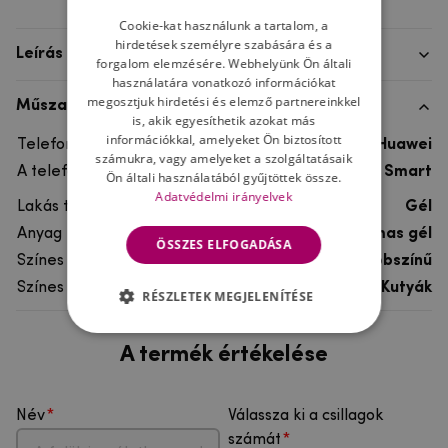
Cookie-kat használunk a tartalom, a
hirdetések személyre szabására és a
Leírás
forgalom elemzésére. Webhelyünk Ön általi
használatára vonatkozó információkat
megosztjuk hirdetési és elemző partnereinkkel
Műszaki adatok
is, akik egyesíthetik azokat más
információkkal, amelyeket Ön biztosított
Telefon márka
Huawei
számukra, vagy amelyeket a szolgáltatásaik
A telefonmodellhez
Huawei P Smart
Ön általi használatából gyűjtöttek össze.
Adatvédelmi irányelvek
Lakás típusa
Gél
Anyag
rugalmas gél
ÖSSZES ELFOGADÁSA
Színes
többszínű
Színes motívum
Kutyák
RÉSZLETEK MEGJELENÍTÉSE
A termék értékelése
Név
Válassza ki a csillagok
számát