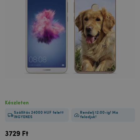
Készleten
Szállítás 24000 HUF felett
Rendelj 12:00-ig! Ma
INGYENES
feladjuk!
3729
Ft