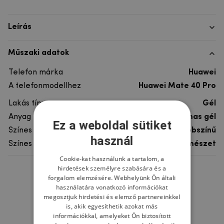
Leírás
Műszaki adatok
Telefon márka
Huawei
A telefonmodellhez
Huawei Mate 40 Pro
Lakás típusa
Gél
Anyag
rugalmas gél
Ez a weboldal sütiket
Színes
többszínű
használ
Színes motívum
Természet
Cookie-kat használunk a tartalom, a
hirdetések személyre szabására és a
Ne felejtsd el
forgalom elemzésére. Webhelyünk Ön általi
használatára vonatkozó információkat
megosztjuk hirdetési és elemző partnereinkkel
is, akik egyesíthetik azokat más
információkkal, amelyeket Ön biztosított