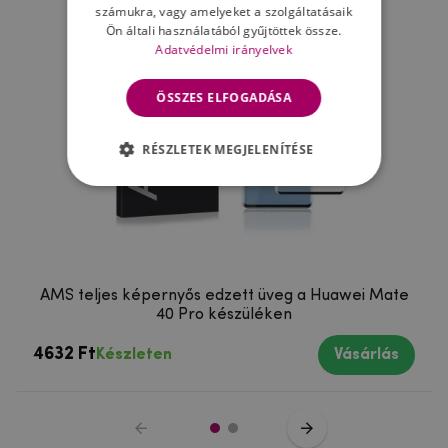
számukra, vagy amelyeket a szolgáltatásaik
Ön általi használatából gyűjtöttek össze.
Adatvédelmi irányelvek
ÖSSZES ELFOGADÁSA
RÉSZLETEK MEGJELENÍTÉSE
AMS teljes képernyős edzett üveg a Huawei Mate
40 Pro készüléken
4632 Ft
Készleten
Vásárlás