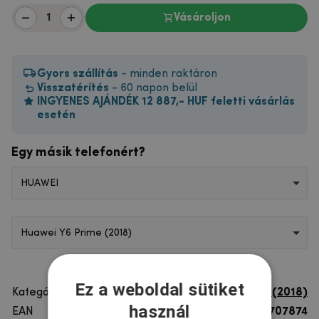
Vásároljon
Gyors szállítás
- minden raktáron
Visszatérítés
- 60 napon belül
INGYENES AJÁNDÉK 12 887,- HUF feletti vásárlás
esetén
Egy másik telefonért?
HUAWEI
Huawei Y6 Prime (2018)
Ez a weboldal sütiket
Kategória
Huawei Y6 Prime (2018)
használ
EAN
8596579707874