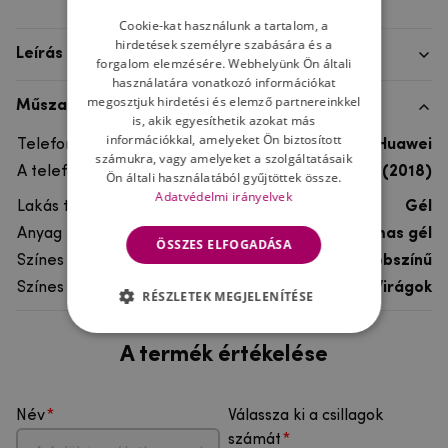
Cookie-kat használunk a tartalom, a
hirdetések személyre szabására és a
Leírás
forgalom elemzésére. Webhelyünk Ön általi
használatára vonatkozó információkat
megosztjuk hirdetési és elemző partnereinkkel
Műszaki adatok
is, akik egyesíthetik azokat más
információkkal, amelyeket Ön biztosított
Telefon márka
Huawei
számukra, vagy amelyeket a szolgáltatásaik
A telefonmodellhez
Huawei Y6 Prime (2018)
Ön általi használatából gyűjtöttek össze.
Adatvédelmi irányelvek
Lakás típusa
Gél
Anyag
rugalmas gél
ÖSSZES ELFOGADÁSA
Színes
többszínű
Színes motívum
Virágok
RÉSZLETEK MEGJELENÍTÉSE
A termék értékelése
Név
Válassza ki a csillagok
számát