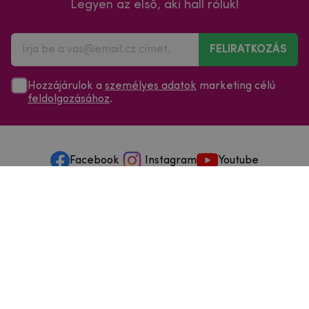
Legyen az első, aki hall róluk!
FELIRATKOZÁS
Hozzájárulok a
személyes adatok
marketing célú
feldolgozásához
.
Facebook
Instagram
Youtube
Minden a vásárlásról
Szolgáltatások és szervizelés
Szerzői jog © 2025
mpouzdra.hu