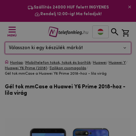
Szállítás 24000 HUF felett INGYENES
Rendelj 12:00-ig! Ma feladjuk!
MENÜ
Válasszon ki egy készülék márkát
Honlap
/
Mobiltelefon tokok, tokok és borítók
/
Huawei
/
Huawei Y
/
Huawei Y6 Prime (2018)
/
Szilikon csomagolás
/
Gél tok mmCase a Huawei Y6 Prime 2018-hoz - lila virág
Gél tok mmCase a Huawei Y6 Prime 2018-hoz -
lila virág