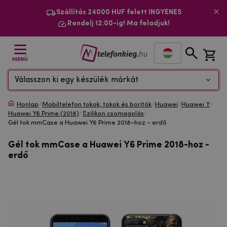
Szállítás 24000 HUF felett INGYENES
Rendelj 12:00-ig! Ma feladjuk!
MENÜ
Válasszon ki egy készülék márkát
Honlap
/
Mobiltelefon tokok, tokok és borítók
/
Huawei
/
Huawei Y
/
Huawei Y6 Prime (2018)
/
Szilikon csomagolás
/
Gél tok mmCase a Huawei Y6 Prime 2018-hoz - erdő
Gél tok mmCase a Huawei Y6 Prime 2018-hoz -
erdő