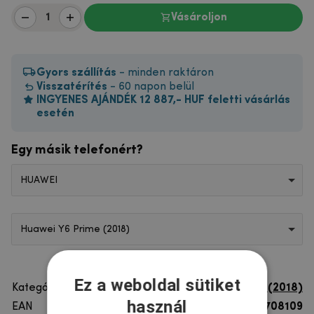
Vásároljon
Gyors szállítás
- minden raktáron
Visszatérítés
- 60 napon belül
INGYENES AJÁNDÉK 12 887,- HUF feletti vásárlás
esetén
Egy másik telefonért?
HUAWEI
Huawei Y6 Prime (2018)
Ez a weboldal sütiket
Kategória
Huawei Y6 Prime (2018)
használ
EAN
8596579708109