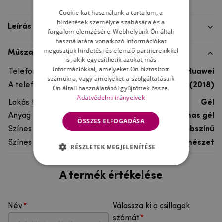
Cookie-kat használunk a tartalom, a
hirdetések személyre szabására és a
Leírás
forgalom elemzésére. Webhelyünk Ön általi
használatára vonatkozó információkat
megosztjuk hirdetési és elemző partnereinkkel
Műszaki adatok
is, akik egyesíthetik azokat más
információkkal, amelyeket Ön biztosított
Telefon márka
Huawei
számukra, vagy amelyeket a szolgáltatásaik
A telefonmodellhez
Huawei Y6 Prime (2018)
Ön általi használatából gyűjtöttek össze.
Adatvédelmi irányelvek
Lakás típusa
Gél
Anyag
rugalmas gél
ÖSSZES ELFOGADÁSA
Színes
többszínű
Színes motívum
Természet
RÉSZLETEK MEGJELENÍTÉSE
A termék értékelése
Név
Válassza ki a csillagok
számát