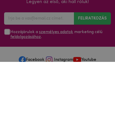
Legyen az első, aki hall róluk!
FELIRATKOZÁS
Hozzájárulok a
személyes adatok
marketing célú
feldolgozásához
.
Facebook
Instagram
Youtube
Minden a vásárlásról
Szolgáltatások és szervizelés
Szerzői jog © 2025
mpouzdra.hu