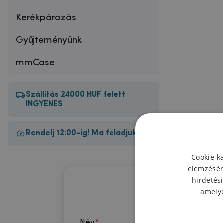
Kerékpározás
Gyűjteményünk
mmCase
Szállítás 24000 HUF felett
INGYENES
Rendelj 12:00-ig! Ma feladjuk!
Cookie-k
elemzésér
hirdetési
amelye
Név