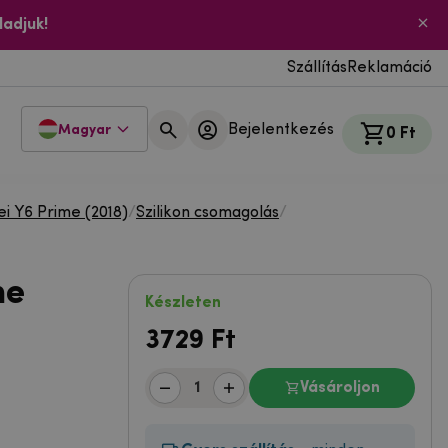
ladjuk!
Szállítás
Reklamáció
Bejelentkezés
Magyar
0 Ft
i Y6 Prime (2018)
/
Szilikon csomagolás
/
me
Készleten
3729
Ft
Vásároljon