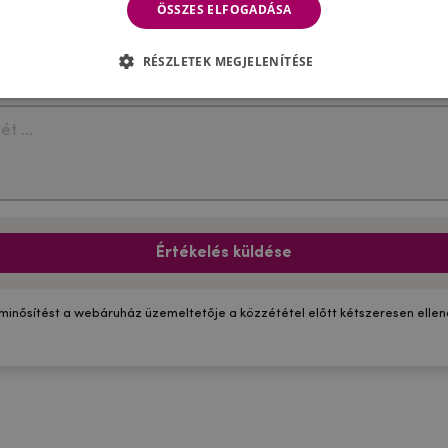
ÖSSZES ELFOGADÁSA
RÉSZLETEK MEGJELENÍTÉSE
Értékelés küldése
 minősítést a webáruház üzemeltetője a közzététel előtt kétszeresen ellenő