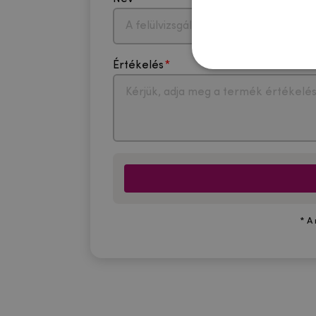
Értékelés
* A