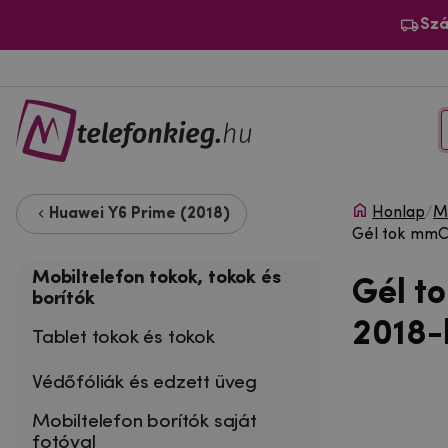
Szá
Honlap
/
Mo
Huawei Y6 Prime (2018)
Gél tok mmCa
Mobiltelefon tokok, tokok és
Gél t
borítók
2018-
Tablet tokok és tokok
Védőfóliák és edzett üveg
Mobiltelefon borítók saját
fotóval