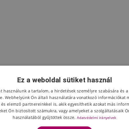
Ez a weboldal sütiket használ
at használunk a tartalom, a hirdetések személyre szabására és a
e. Webhelyünk Ön általi használatára vonatkozó információkat 
 és elemző partnereinkkel is, akik egyesíthetik azokat más infor
A termék értékelése
ket Ön biztosított számukra, vagy amelyeket a szolgáltatásaik Ön
használatából gyűjtöttek össze.
Adatvédelmi irányelvek
Válassza ki a csillagok számát