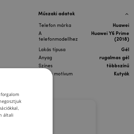
Műszaki adatok
Telefon márka
Huawei
A
Huawei Y6 Prime
telefonmodellhez
(2018)
Lakás típusa
Gél
Anyag
rugalmas gél
Színes
többszínű
Színes motívum
Kutyák
 forgalom
megosztjuk
mációkkal,
 általi