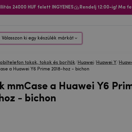
llítás 24000 HUF felett INGYENES
Rendelj 12:00-ig! Ma fe
Válasszon ki egy készülék márkát
biltelefon tokok, tokok és borítók
/
Huawei
/
Huawei Y
/
Huawe
se a Huawei Y6 Prime 2018-hoz - bichon
ok mmCase a Huawei Y6 Pri
hoz - bichon