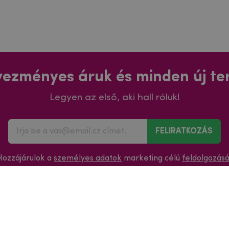
ezményes áruk és minden új t
Legyen az első, aki hall róluk!
FELIRATKOZÁS
Hozzájárulok a
személyes adatok
marketing célú
feldolgozás