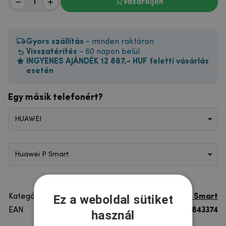
Vásároljon
Gyors szállítás
- minden raktáron
Visszatérítés
- 60 napon belül
INGYENES AJÁNDÉK 12 887,- HUF feletti vásárlás
esetén
Egy másik telefonért?
HUAWEI
Huawei P Smart
Ez a weboldal sütiket
Kategória
Huawei P Smart
EAN
8596579843374
használ