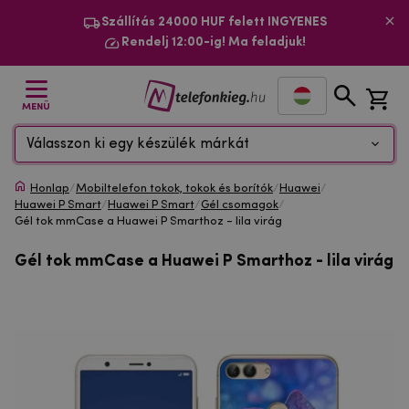
Szállítás 24000 HUF felett INGYENES
Rendelj 12:00-ig! Ma feladjuk!
MENÜ
Válasszon ki egy készülék márkát
Honlap
/
Mobiltelefon tokok, tokok és borítók
/
Huawei
/
Huawei P Smart
/
Huawei P Smart
/
Gél csomagok
/
Gél tok mmCase a Huawei P Smarthoz - lila virág
Gél tok mmCase a Huawei P Smarthoz - lila virág