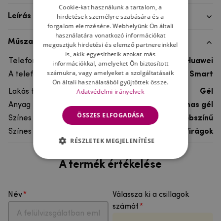
Cookie-kat használunk a tartalom, a
hirdetések személyre szabására és a
Leírás
forgalom elemzésére. Webhelyünk Ön általi
használatára vonatkozó információkat
Műszaki adatok
megosztjuk hirdetési és elemző partnereinkkel
is, akik egyesíthetik azokat más
Telefon márka
Huawei
információkkal, amelyeket Ön biztosított
számukra, vagy amelyeket a szolgáltatásaik
A telefonmodellhez
Huawei P Smart
Ön általi használatából gyűjtöttek össze.
Adatvédelmi irányelvek
Lakás típusa
Gél
Anyag
rugalmas gél
ÖSSZES ELFOGADÁSA
Színes
többszínű
Színes motívum
Virágok
RÉSZLETEK MEGJELENÍTÉSE
A termék értékelése
Név
Válassza ki a csillagok
számát