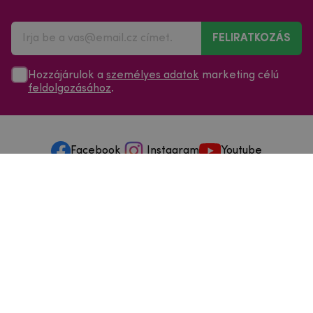
FELIRATKOZÁS
Hozzájárulok a
személyes adatok
marketing célú
feldolgozásához
.
Facebook
Instagram
Youtube
Minden a vásárlásról
Szolgáltatások és szervizelés
Szerzői jog © 2025
mpouzdra.hu