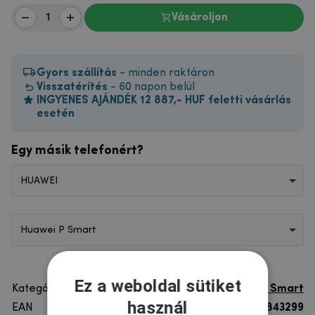
Vásároljon
Gyors szállítás
- minden raktáron
Visszatérítés
- 60 napon belül
INGYENES AJÁNDÉK 12 887,- HUF feletti vásárlás
esetén
Egy másik telefonért?
HUAWEI
Huawei P Smart
Ez a weboldal sütiket
Kategória
Huawei P Smart
használ
EAN
8596579843299