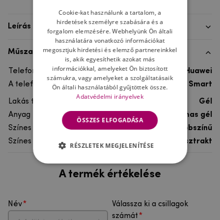
Cookie-kat használunk a tartalom, a
hirdetések személyre szabására és a
Leírás
forgalom elemzésére. Webhelyünk Ön általi
használatára vonatkozó információkat
megosztjuk hirdetési és elemző partnereinkkel
Műszaki adatok
is, akik egyesíthetik azokat más
információkkal, amelyeket Ön biztosított
Telefon márka
Huawei
számukra, vagy amelyeket a szolgáltatásaik
A telefonmodellhez
Huawei P Smart
Ön általi használatából gyűjtöttek össze.
Adatvédelmi irányelvek
Lakás típusa
Gél
Anyag
rugalmas gél
ÖSSZES ELFOGADÁSA
Színes
többszínű
Színes motívum
Absztrakt
RÉSZLETEK MEGJELENÍTÉSE
A termék értékelése
Név
Válassza ki a csillagok
számát