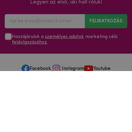
Legyen az első, aki hall róluk!
FELIRATKOZÁS
Hozzájárulok a
személyes adatok
marketing célú
feldolgozásához
.
Facebook
Instagram
Youtube
Minden a vásárlásról
Szolgáltatások és szervizelés
Szerzői jog © 2025
mpouzdra.hu