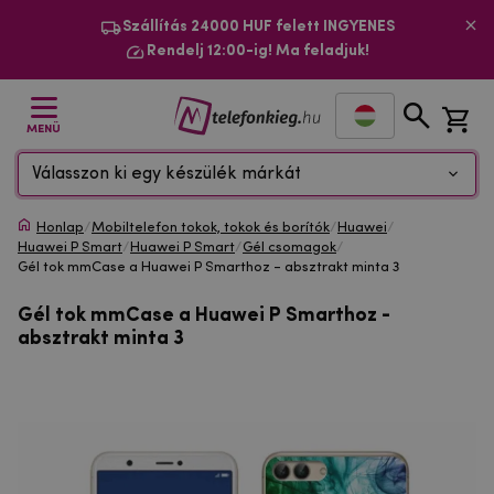
Szállítás 24000 HUF felett INGYENES
Rendelj 12:00-ig! Ma feladjuk!
MENÜ
Válasszon ki egy készülék márkát
Honlap
/
Mobiltelefon tokok, tokok és borítók
/
Huawei
/
Huawei P Smart
/
Huawei P Smart
/
Gél csomagok
/
Gél tok mmCase a Huawei P Smarthoz - absztrakt minta 3
Gél tok mmCase a Huawei P Smarthoz -
absztrakt minta 3