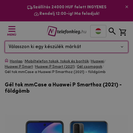
Szállítás 24000 HUF felett INGYENES
Rendelj 12:00-ig! Ma feladjuk!
MENÜ
Válasszon ki egy készülék márkát
Honlap
/
Mobiltelefon tokok, tokok és borítók
/
Huawei
/
Huawei P Smart
/
Huawei P Smart (2021)
/
Gél csomagok
/
Gél tok mmCase a Huawei P Smarthoz (2021) - földgömb
Gél tok mmCase a Huawei P Smarthoz (2021) -
földgömb