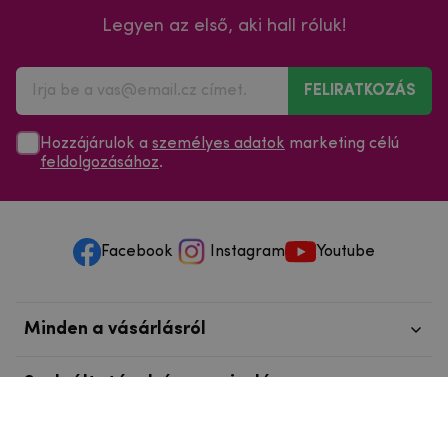
Legyen az első, aki hall róluk!
FELIRATKOZÁS
Hozzájárulok a
személyes adatok
marketing célú
feldolgozásához
.
Facebook
Instagram
Youtube
Minden a vásárlásról
Szolgáltatások és szervizelés
Szerzői jog © 2025
mpouzdra.hu