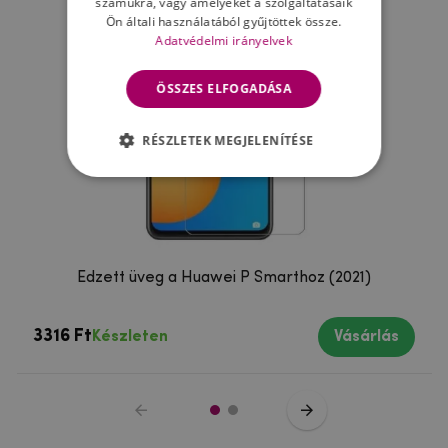
számukra, vagy amelyeket a szolgáltatásaik
Ön általi használatából gyűjtöttek össze.
Adatvédelmi irányelvek
ÖSSZES ELFOGADÁSA
RÉSZLETEK MEGJELENÍTÉSE
Edzett üveg a Huawei P Smarthoz (2021)
3316 Ft
Készleten
Vásárlás