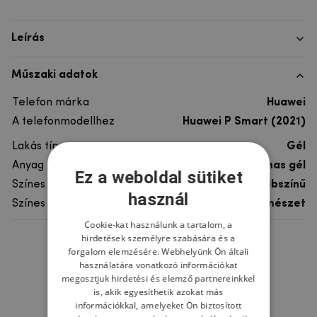
Leírás
Műszaki adatok
Telefon márka
Huawei
A telefonmodellhez
Huawei P Smart (2021)
Lakás típusa
Gél
Anyag
rugalmas gél
Ez a weboldal sütiket
Színes
többszínű
használ
Színes motívum
Természet
Cookie-kat használunk a tartalom, a
hirdetések személyre szabására és a
Ne felejtsd el
forgalom elemzésére. Webhelyünk Ön általi
használatára vonatkozó információkat
megosztjuk hirdetési és elemző partnereinkkel
is, akik egyesíthetik azokat más
információkkal, amelyeket Ön biztosított