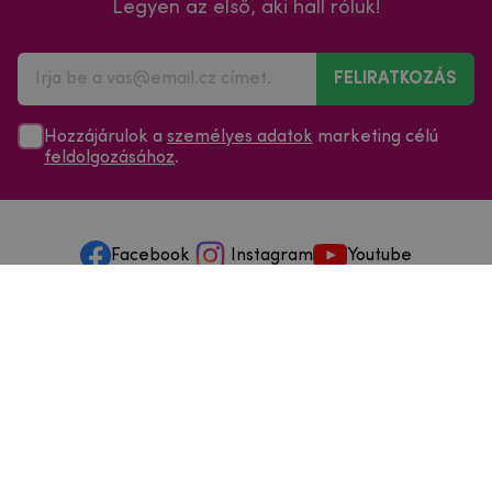
Legyen az első, aki hall róluk!
FELIRATKOZÁS
Hozzájárulok a
személyes adatok
marketing célú
feldolgozásához
.
Facebook
Instagram
Youtube
Minden a vásárlásról
Szolgáltatások és szervizelés
Szerzői jog © 2025
mpouzdra.hu