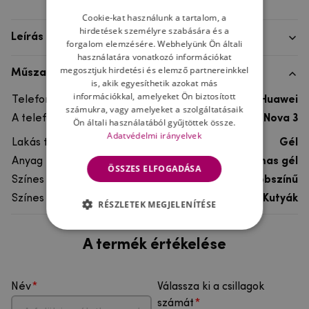
Cookie-kat használunk a tartalom, a
hirdetések személyre szabására és a
Leírás
forgalom elemzésére. Webhelyünk Ön általi
használatára vonatkozó információkat
megosztjuk hirdetési és elemző partnereinkkel
Műszaki adatok
is, akik egyesíthetik azokat más
információkkal, amelyeket Ön biztosított
Telefon márka
Huawei
számukra, vagy amelyeket a szolgáltatásaik
A telefonmodellhez
Huawei Nova 3
Ön általi használatából gyűjtöttek össze.
Adatvédelmi irányelvek
Lakás típusa
Gél
Anyag
rugalmas gél
ÖSSZES ELFOGADÁSA
Színes
többszínű
Színes motívum
Kutyák
RÉSZLETEK MEGJELENÍTÉSE
A termék értékelése
Név
Válassza ki a csillagok
számát