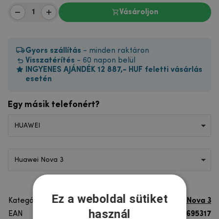
Vásároljon
Gyors szállítás
- minden raktáron
Visszatérítés
- 60 napon belül
INGYENES AJÁNDÉK 12 887,- HUF feletti vásárlás
esetén
Egy másik telefonért?
HUAWEI
Huawei Nova 3
Ez a weboldal sütiket
Kategória
Huawei Nova 3
használ
EAN
8596579695317