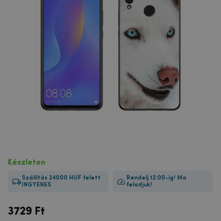
Készleten
Szállítás 24000 HUF felett
Rendelj 12:00-ig! Ma
INGYENES
feladjuk!
3729
Ft