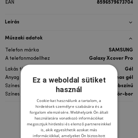
EAN
8596579673704
Leírás
Műszaki adatok
Telefon márka
SAMSUNG
A telefonmodellhez
Galaxy Xcover Pro
Lakás típusa
Gél
Anyag
rugalmas gél
Ez a weboldal sütiket
Színes
többszínű
használ
Színes motívum
Sör-bor
Cookie-kat használunk a tartalom, a
hirdetések személyre szabására és a
forgalom elemzésére. Webhelyünk Ön általi
Ne felejtsd el
használatára vonatkozó információkat
megosztjuk hirdetési és elemző partnereinkkel
is, akik egyesíthetik azokat más
információkkal, amelyeket Ön biztosított