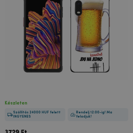
Készleten
Szállítás 24000 HUF felett
Rendelj 12:00-ig! Ma
INGYENES
feladjuk!
3729
Ft