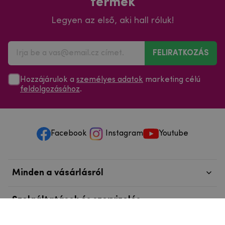
termék
Legyen az első, aki hall róluk!
FELIRATKOZÁS
Hozzájárulok a
személyes adatok
marketing célú
feldolgozásához
.
Facebook
Instagram
Youtube
Minden a vásárlásról
Szolgáltatások és szervizelés
Szerzői jog © 2025
mpouzdra.hu