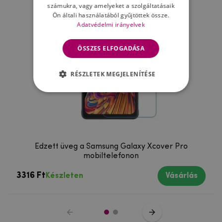
számukra, vagy amelyeket a szolgáltatásaik
Ön általi használatából gyűjtöttek össze.
Adatvédelmi irányelvek
ÖSSZES ELFOGADÁSA
RÉSZLETEK MEGJELENÍTÉSE
Edzett üveg a Samsung Galaxy Xcover Pro
mobiltelefonon
3316 Ft
Készleten
Vásárlás