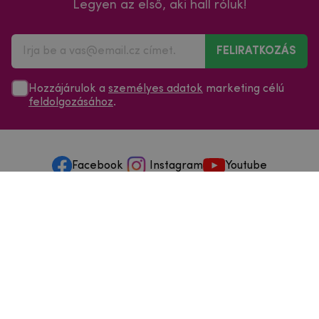
Legyen az első, aki hall róluk!
FELIRATKOZÁS
Hozzájárulok a
személyes adatok
marketing célú
feldolgozásához
.
Facebook
Instagram
Youtube
Minden a vásárlásról
Szolgáltatások és szervizelés
Szerzői jog © 2025
mpouzdra.hu