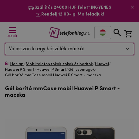
Szállítás 24000 HUF felett INGYENES
Rendelj 12:00-ig! Ma feladjuk!
MENÜ
Válasszon ki egy készülék márkát
Honlap
/
Mobiltelefon tokok, tokok és borítók
/
Huawei
/
Huawei P Smart
/
Huawei P Smart
/
Gél csomagok
/
Gél borító mmCase mobil Huawei P Smart - macska
Gél borító mmCase mobil Huawei P Smart -
macska