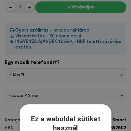
Vásároljon
Gyors szállítás
- minden raktáron
Visszatérítés
- 60 napon belül
INGYENES AJÁNDÉK 12 887,- HUF feletti vásárlás
esetén
Egy másik telefonért?
HUAWEI
Huawei P Smart
Ez a weboldal sütiket
Kategória
Huawei P Smart
használ
EAN
8596579697502