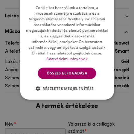
Cookie-kat használunk a tartalom, a
hirdetések személyre szabására és a
Leírás
forgalom elemzésére. Webhelyünk Ön általi
használatára vonatkozó információkat
megosztjuk hirdetési és elemző partnereinkkel
Műszaki adatok
is, akik egyesíthetik azokat más
információkkal, amelyeket Ön biztosított
Telefon márka
Huawei
számukra, vagy amelyeket a szolgáltatásaik
A telefonmodellhez
Huawei P Smart
Ön általi használatából gyűjtöttek össze.
Adatvédelmi irányelvek
Lakás típusa
Gél
Anyag
rugalmas gél
ÖSSZES ELFOGADÁSA
Színes
többszínű
Színes motívum
Macskák
RÉSZLETEK MEGJELENÍTÉSE
A termék értékelése
Név
Válassza ki a csillagok
számát