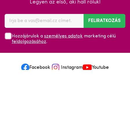
Legyen az első, aki hall róluk!
FELIRATKOZÁS
Hozzájárulok a
személyes adatok
marketing célú
feldolgozásához
.
Facebook
Instagram
Youtube
Minden a vásárlásról
Szolgáltatások és szervizelés
Szerzői jog © 2025
mpouzdra.hu