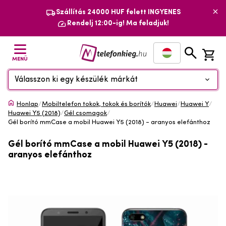
Szállítás 24000 HUF felett INGYENES
Rendelj 12:00-ig! Ma feladjuk!
MENÜ
Válasszon ki egy készülék márkát
Honlap
/
Mobiltelefon tokok, tokok és borítók
/
Huawei
/
Huawei Y
/
Huawei Y5 (2018)
/
Gél csomagok
/
Gél borító mmCase a mobil Huawei Y5 (2018) - aranyos elefánthoz
Gél borító mmCase a mobil Huawei Y5 (2018) -
aranyos elefánthoz