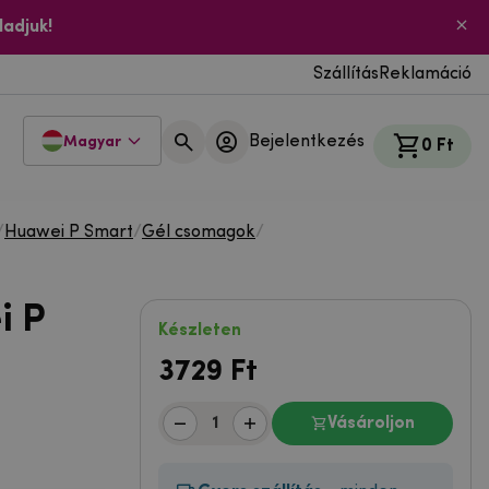
ladjuk!
Szállítás
Reklamáció
Bejelentkezés
Magyar
0 Ft
/
Huawei P Smart
/
Gél csomagok
/
i P
Készleten
3729
Ft
Vásároljon