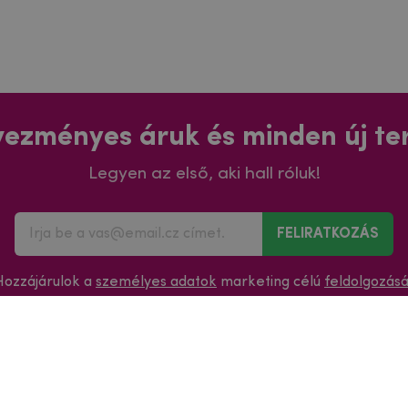
ezményes áruk és minden új t
Legyen az első, aki hall róluk!
FELIRATKOZÁS
Hozzájárulok a
személyes adatok
marketing célú
feldolgozás