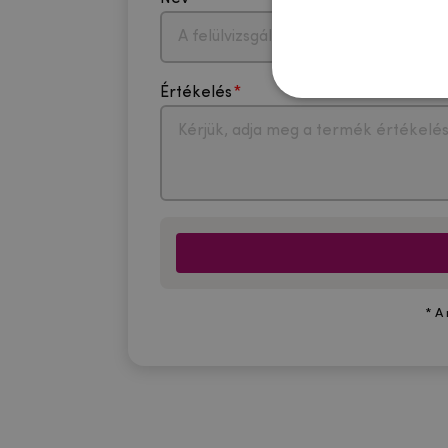
Értékelés
* A