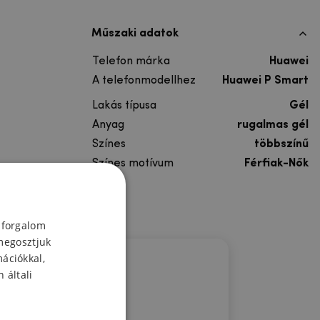
Műszaki adatok
Telefon márka
Huawei
A telefonmodellhez
Huawei P Smart
Lakás típusa
Gél
Anyag
rugalmas gél
Színes
többszínű
Színes motívum
Férfiak-Nők
 forgalom
megosztjuk
mációkkal,
 általi