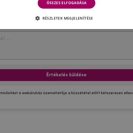
ÖSSZES ELFOGADÁSA
RÉSZLETEK MEGJELENÍTÉSE
Értékelés küldése
 minősítést a webáruház üzemeltetője a közzététel előtt kétszeresen ellenő