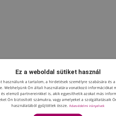
Ez a weboldal sütiket használ
at használunk a tartalom, a hirdetések személyre szabására és a
e. Webhelyünk Ön általi használatára vonatkozó információkat 
 és elemző partnereinkkel is, akik egyesíthetik azokat más infor
A termék értékelése
ket Ön biztosított számukra, vagy amelyeket a szolgáltatásaik Ön
használatából gyűjtöttek össze.
Adatvédelmi irányelvek
Válassza ki a csillagok számát