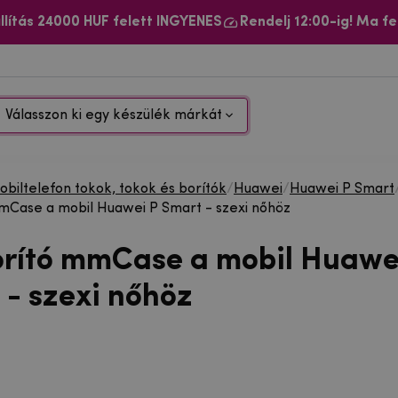
llítás 24000 HUF felett INGYENES
Rendelj 12:00-ig! Ma fe
Válasszon ki egy készülék márkát
biltelefon tokok, tokok és borítók
/
Huawei
/
Huawei P Smart
mCase a mobil Huawei P Smart - szexi nőhöz
orító mmCase a mobil Huawe
 - szexi nőhöz