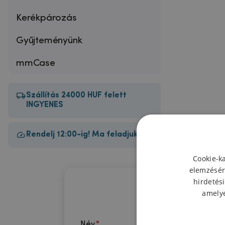
Kerékpározás
Gyűjteményünk
mmCase
Szállítás 24000 HUF felett
INGYENES
Rendelj 12:00-ig! Ma feladjuk!
Cookie-k
elemzésér
hirdetési
amelye
Név