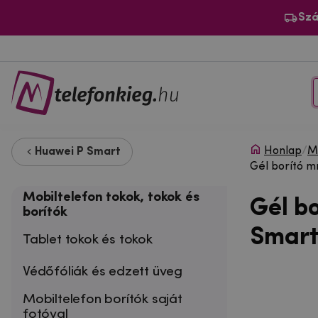
Szá
Honlap
/
Mo
Huawei P Smart
Gél borító m
Mobiltelefon tokok, tokok és
Gél b
borítók
Smart
Tablet tokok és tokok
Védőfóliák és edzett üveg
Mobiltelefon borítók saját
fotóval