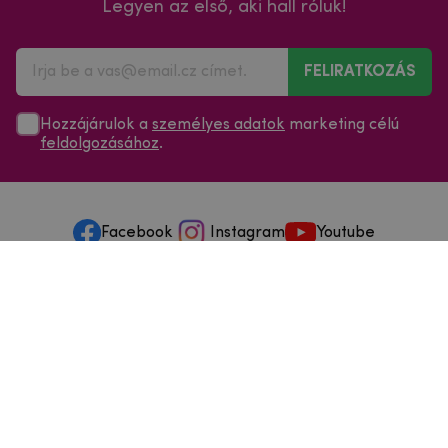
Legyen az első, aki hall róluk!
FELIRATKOZÁS
Hozzájárulok a
személyes adatok
marketing célú
feldolgozásához
.
Facebook
Instagram
Youtube
Minden a vásárlásról
Szolgáltatások és szervizelés
Szerzői jog © 2025
mpouzdra.hu