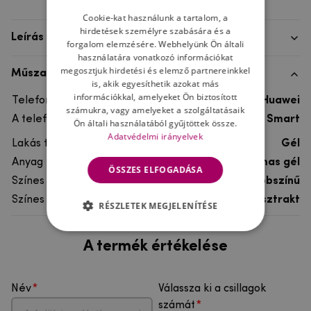
Cookie-kat használunk a tartalom, a
hirdetések személyre szabására és a
Leírás
forgalom elemzésére. Webhelyünk Ön általi
használatára vonatkozó információkat
megosztjuk hirdetési és elemző partnereinkkel
Műszaki adatok
is, akik egyesíthetik azokat más
információkkal, amelyeket Ön biztosított
Telefon márka
Huawei
számukra, vagy amelyeket a szolgáltatásaik
A telefonmodellhez
Huawei P Smart
Ön általi használatából gyűjtöttek össze.
Adatvédelmi irányelvek
Lakás típusa
Gél
Anyag
rugalmas gél
ÖSSZES ELFOGADÁSA
Színes
többszínű
Színes motívum
Absztrakt
RÉSZLETEK MEGJELENÍTÉSE
A termék értékelése
Név
Válassza ki a csillagok
számát