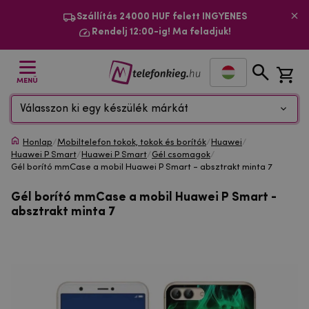
Szállítás 24000 HUF felett INGYENES
Rendelj 12:00-ig! Ma feladjuk!
MENÜ
Válasszon ki egy készülék márkát
Honlap
/
Mobiltelefon tokok, tokok és borítók
/
Huawei
/
Huawei P Smart
/
Huawei P Smart
/
Gél csomagok
/
Gél borító mmCase a mobil Huawei P Smart - absztrakt minta 7
Gél borító mmCase a mobil Huawei P Smart -
absztrakt minta 7