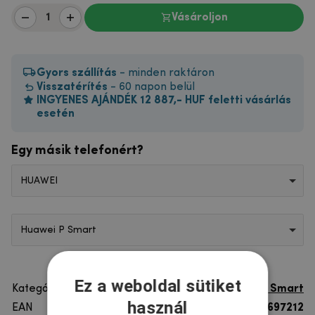
Vásároljon
Gyors szállítás
- minden raktáron
Visszatérítés
- 60 napon belül
INGYENES AJÁNDÉK 12 887,- HUF feletti vásárlás
esetén
Egy másik telefonért?
HUAWEI
Huawei P Smart
Ez a weboldal sütiket
Kategória
Huawei P Smart
használ
EAN
8596579697212