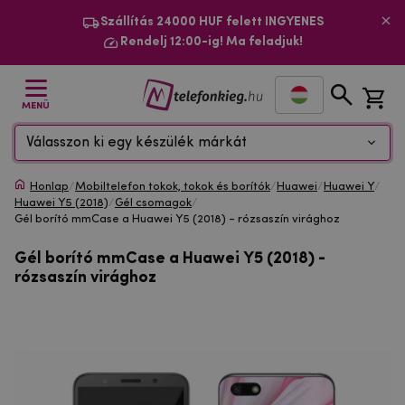
Szállítás 24000 HUF felett INGYENES
Rendelj 12:00-ig! Ma feladjuk!
MENÜ
Válasszon ki egy készülék márkát
Honlap
/
Mobiltelefon tokok, tokok és borítók
/
Huawei
/
Huawei Y
/
Huawei Y5 (2018)
/
Gél csomagok
/
Gél borító mmCase a Huawei Y5 (2018) - rózsaszín virághoz
Gél borító mmCase a Huawei Y5 (2018) -
rózsaszín virághoz