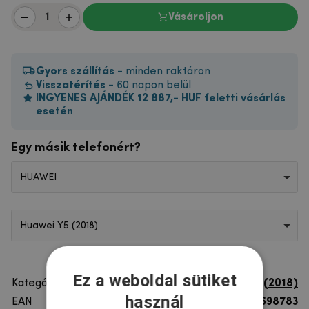
Vásároljon
Gyors szállítás
- minden raktáron
Visszatérítés
- 60 napon belül
INGYENES AJÁNDÉK 12 887,- HUF feletti vásárlás
esetén
Egy másik telefonért?
HUAWEI
Huawei Y5 (2018)
Ez a weboldal sütiket
Kategória
Huawei Y5 (2018)
használ
EAN
8596579698783