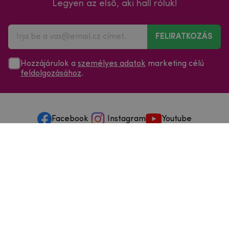
Legyen az első, aki hall róluk!
FELIRATKOZÁS
Hozzájárulok a
személyes adatok
marketing célú
feldolgozásához
.
Facebook
Instagram
Youtube
Minden a vásárlásról
Szolgáltatások és szervizelés
Szerzői jog © 2025
mpouzdra.hu