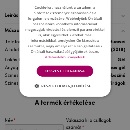
Cookie-kat használunk a tartalom, a
hirdetések személyre szabására és a
Leírás
forgalom elemzésére. Webhelyünk Ön általi
használatára vonatkozó információkat
megosztjuk hirdetési és elemző partnereinkkel
Műszaki adatok
is, akik egyesíthetik azokat más
információkkal, amelyeket Ön biztosított
Telefon márka
Huawei
számukra, vagy amelyeket a szolgáltatásaik
A telefonmodellhez
Huawei Y5 (2018)
Ön általi használatából gyűjtöttek össze.
Adatvédelmi irányelvek
Lakás típusa
Gél
Anyag
rugalmas gél
ÖSSZES ELFOGADÁSA
Színes
többszínű
Színes motívum
Virágok
RÉSZLETEK MEGJELENÍTÉSE
A termék értékelése
Név
Válassza ki a csillagok
számát