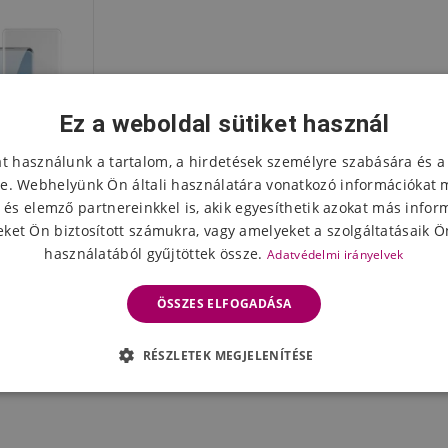
Ez a weboldal sütiket használ
at használunk a tartalom, a hirdetések személyre szabására és a
e. Webhelyünk Ön általi használatára vonatkozó információkat 
 és elemző partnereinkkel is, akik egyesíthetik azokat más infor
ket Ön biztosított számukra, vagy amelyeket a szolgáltatásaik Ön
használatából gyűjtöttek össze.
Adatvédelmi irányelvek
őüveg (UV
e 40 Pro
ÖSSZES ELFOGADÁSA
z
eten
RÉSZLETEK MEGJELENÍTÉSE