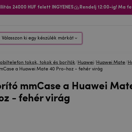
llítás 24000 HUF felett INGYENES
Rendelj 12:00-ig! Ma fe
Válasszon ki egy készülék márkát
biltelefon tokok, tokok és borítók
/
Huawei
/
Huawei Mate
/
H
mCase a Huawei Mate 40 Pro-hoz - fehér virág
orító mmCase a Huawei Mat
z - fehér virág