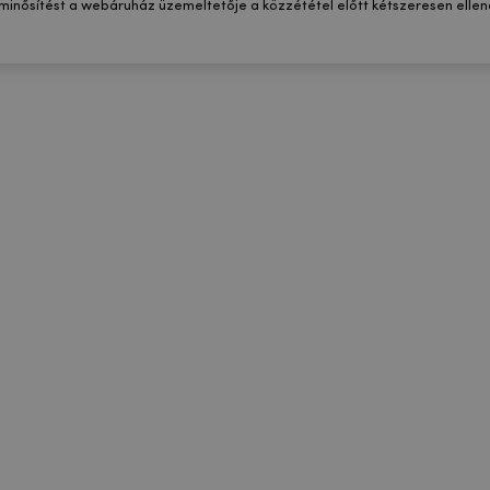
 minősítést a webáruház üzemeltetője a közzététel előtt kétszeresen ellenő