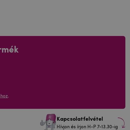
ermék
ához
.
Kapcsolatfelvétel
Hívjon és írjon H-P 7-13.30-ig