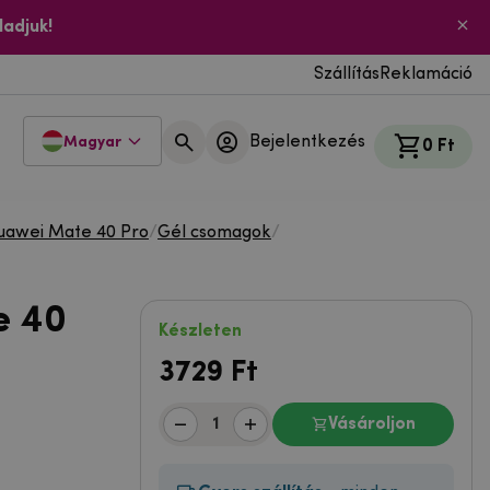
ladjuk!
Szállítás
Reklamáció
Bejelentkezés
Magyar
0 Ft
uawei Mate 40 Pro
/
Gél csomagok
/
e 40
Készleten
3729
Ft
Vásároljon