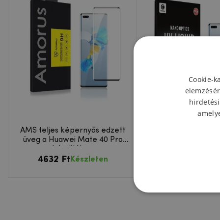
Cookie-k
elemzésér
hirdetési
amelye
AMS teljes képernyős edzett
MCL 3D edzett véd
üveg a Huawei Mate 40 Pro
fény) Huawei Mat
készüléken
készülékhe
4632 Ft
6413 Ft
Készleten
Készl