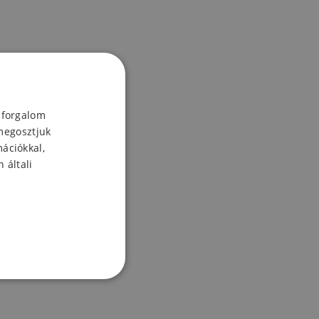
 forgalom
megosztjuk
mációkkal,
 általi