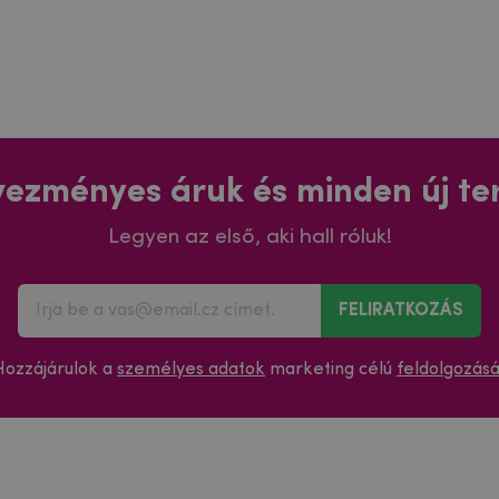
ezményes áruk és minden új t
Legyen az első, aki hall róluk!
FELIRATKOZÁS
Hozzájárulok a
személyes adatok
marketing célú
feldolgozás