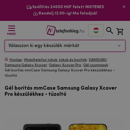
Szállítás 24000 HUF felett INGYENES
Rendelj 12:00-ig! Ma feladjuk!
MENÜ
Válasszon ki egy készülék márkát
Honlap
/
Mobiltelefon tokok, tokok és borítók
/
SAMSUNG
/
Samsung Galaxy Xcover
/
Galaxy Xcover Pro
/
Gél csomagok
/
Gél borítás mmCase Samsung Galaxy Xcover Pro készülékhez -
tűzoltó
Gél borítás mmCase Samsung Galaxy Xcover
Pro készülékhez - tűzoltó