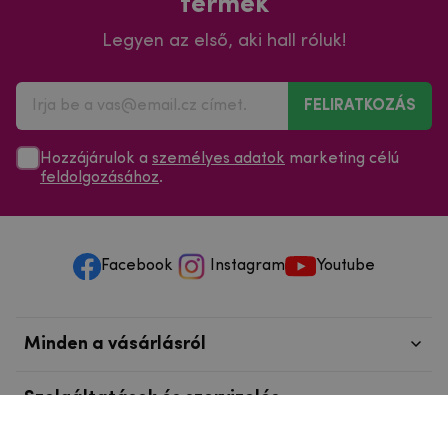
termék
Legyen az első, aki hall róluk!
FELIRATKOZÁS
Hozzájárulok a
személyes adatok
marketing célú
feldolgozásához
.
Facebook
Instagram
Youtube
Minden a vásárlásról
Szolgáltatások és szervizelés
Szerzői jog © 2025
mpouzdra.hu