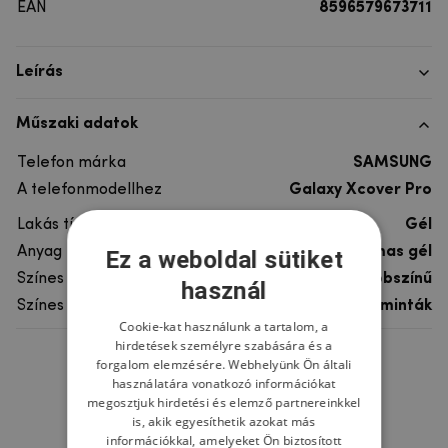
EAN
8596579673711
Leírás
Műszaki adatok
Telefon márka
SAMSUNG
A telefonmodellhez
Galaxy Xcover Pro
Lakás típusa
Gél
Anyag
rugalmas gél
Ez a weboldal sütiket
Színes
többszínű
használ
Színes motívum
Egyéb minták
Cookie-kat használunk a tartalom, a
hirdetések személyre szabására és a
forgalom elemzésére. Webhelyünk Ön általi
Ne felejtsd el
használatára vonatkozó információkat
megosztjuk hirdetési és elemző partnereinkkel
is, akik egyesíthetik azokat más
információkkal, amelyeket Ön biztosított