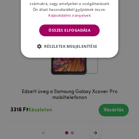
számukra, vagy amelyeket a szolgáltatásaik
Ön általi használatából gyűjtöttek össze.
Adatvédelmi irányelvek
ÖSSZES ELFOGADÁSA
RÉSZLETEK MEGJELENÍTÉSE
Edzett üveg a Samsung Galaxy Xcover Pro
mobiltelefonon
3316 Ft
Készleten
Vásárlás