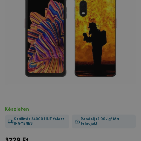
Készleten
Szállítás 24000 HUF felett
Rendelj 12:00-ig! Ma
INGYENES
feladjuk!
3729
Ft