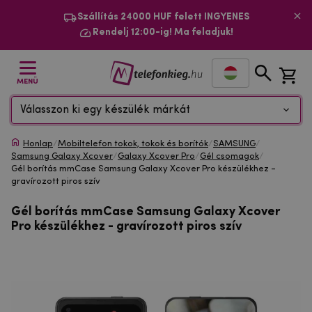
Szállítás 24000 HUF felett INGYENES
Rendelj 12:00-ig! Ma feladjuk!
MENÜ
Válasszon ki egy készülék márkát
Honlap
/
Mobiltelefon tokok, tokok és borítók
/
SAMSUNG
/
Samsung Galaxy Xcover
/
Galaxy Xcover Pro
/
Gél csomagok
/
Gél borítás mmCase Samsung Galaxy Xcover Pro készülékhez -
gravírozott piros szív
Gél borítás mmCase Samsung Galaxy Xcover
Pro készülékhez - gravírozott piros szív