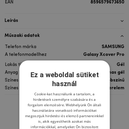
EAN
8596579673650
Leírás
Műszaki adatok
Telefon márka
SAMSUNG
A telefonmodellhez
Galaxy Xcover Pro
Lakás típusa
Gél
Anyag
rugalmas gél
Ez a weboldal sütiket
Színes
többszínű
használ
Színes motívum
Szerelem
Cookie-kat használunk a tartalom, a
hirdetések személyre szabására és a
forgalom elemzésére. Webhelyünk Ön általi
Ne felejtsd el
használatára vonatkozó információkat
megosztjuk hirdetési és elemző partnereinkkel
is, akik egyesíthetik azokat más
információkkal, amelyeket Ön biztosított