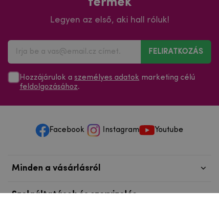
termék
Legyen az első, aki hall róluk!
FELIRATKOZÁS
Hozzájárulok a
személyes adatok
marketing célú
feldolgozásához
.
Facebook
Instagram
Youtube
Minden a vásárlásról
Szolgáltatások és szervizelés
Szerzői jog © 2025
mpouzdra.hu