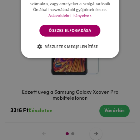
számukra, vagy amelyeket a szolgáltatásaik
Ön általi használatából gyűjtöttek össze.
Adatvédelmi irányelvek
ÖSSZES ELFOGADÁSA
RÉSZLETEK MEGJELENÍTÉSE
Edzett üveg a Samsung Galaxy Xcover Pro
mobiltelefonon
3316 Ft
Készleten
Vásárlás