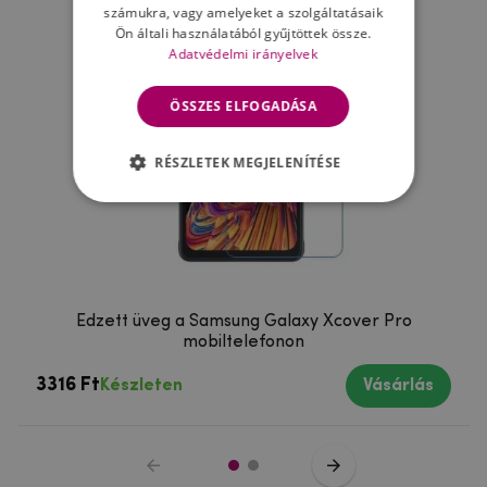
számukra, vagy amelyeket a szolgáltatásaik
Ön általi használatából gyűjtöttek össze.
Adatvédelmi irányelvek
ÖSSZES ELFOGADÁSA
RÉSZLETEK MEGJELENÍTÉSE
Edzett üveg a Samsung Galaxy Xcover Pro
mobiltelefonon
3316 Ft
Készleten
Vásárlás