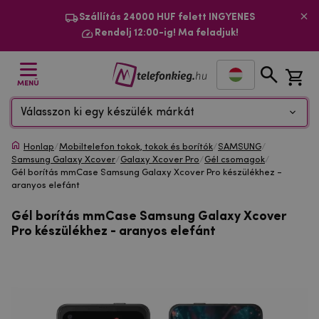
Szállítás 24000 HUF felett INGYENES
Rendelj 12:00-ig! Ma feladjuk!
MENÜ
Válasszon ki egy készülék márkát
Honlap
/
Mobiltelefon tokok, tokok és borítók
/
SAMSUNG
/
Samsung Galaxy Xcover
/
Galaxy Xcover Pro
/
Gél csomagok
/
Gél borítás mmCase Samsung Galaxy Xcover Pro készülékhez -
aranyos elefánt
Gél borítás mmCase Samsung Galaxy Xcover
Pro készülékhez - aranyos elefánt