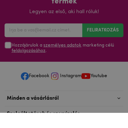
termék
Legyen az első, aki hall róluk!
FELIRATKOZÁS
Hozzájárulok a
személyes adatok
marketing célú
feldolgozásához
.
Facebook
Instagram
Youtube
Minden a vásárlásról
Szolgáltatások és szervizelés
Szerzői jog © 2025
mpouzdra.hu