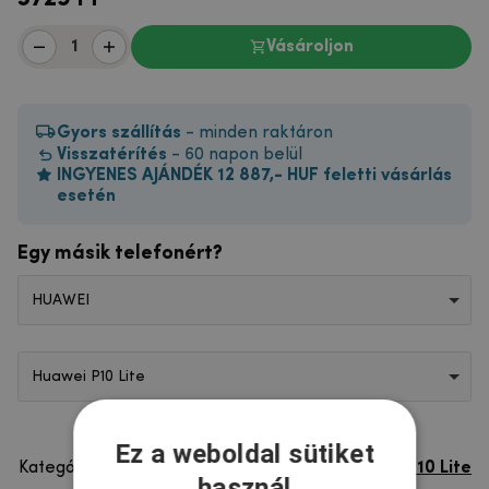
Vásároljon
Gyors szállítás
- minden raktáron
Visszatérítés
- 60 napon belül
INGYENES AJÁNDÉK 12 887,- HUF feletti vásárlás
esetén
Egy másik telefonért?
HUAWEI
Huawei P10 Lite
Ez a weboldal sütiket
Kategória
Huawei P10 Lite
használ