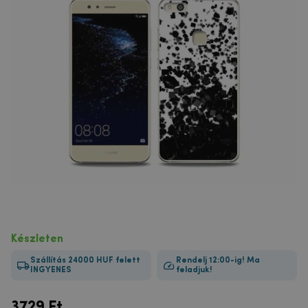
Készleten
Szállítás 24000 HUF felett
Rendelj 12:00-ig! Ma
INGYENES
feladjuk!
3729
Ft