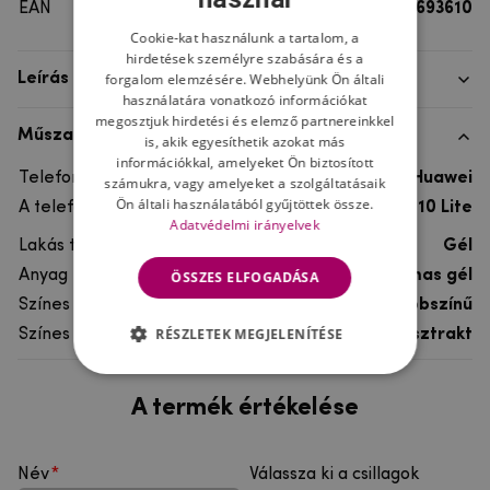
EAN
8596579693610
Cookie-kat használunk a tartalom, a
hirdetések személyre szabására és a
forgalom elemzésére. Webhelyünk Ön általi
Leírás
használatára vonatkozó információkat
megosztjuk hirdetési és elemző partnereinkkel
Műszaki adatok
is, akik egyesíthetik azokat más
információkkal, amelyeket Ön biztosított
Telefon márka
Huawei
számukra, vagy amelyeket a szolgáltatásaik
Ön általi használatából gyűjtöttek össze.
A telefonmodellhez
Huawei P10 Lite
Adatvédelmi irányelvek
Lakás típusa
Gél
Anyag
rugalmas gél
ÖSSZES ELFOGADÁSA
Színes
többszínű
RÉSZLETEK MEGJELENÍTÉSE
Színes motívum
Absztrakt
A termék értékelése
Név
Válassza ki a csillagok