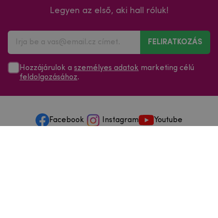
Legyen az első, aki hall róluk!
FELIRATKOZÁS
Hozzájárulok a
személyes adatok
marketing célú
feldolgozásához
.
Facebook
Instagram
Youtube
Minden a vásárlásról
Szolgáltatások és szervizelés
Szerzői jog © 2025
mpouzdra.hu