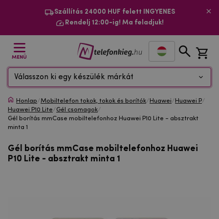
Szállítás 24000 HUF felett INGYENES
Rendelj 12:00-ig! Ma feladjuk!
MENÜ
Válasszon ki egy készülék márkát
Honlap
/
Mobiltelefon tokok, tokok és borítók
/
Huawei
/
Huawei P
/
Huawei P10 Lite
/
Gél csomagok
/
Gél borítás mmCase mobiltelefonhoz Huawei P10 Lite - absztrakt
minta 1
Gél borítás mmCase mobiltelefonhoz Huawei
P10 Lite - absztrakt minta 1