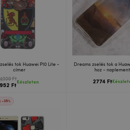
 zselés tok Huawei P10 Lite -
Dreams zselés tok a Huawe
címer
hoz - naplemen
4000 Ft
2774 Ft
Készlet
Készleten
952 Ft
 -35%