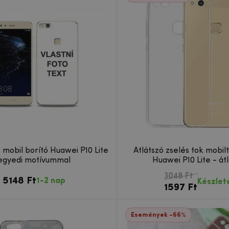
, mobil borító Huawei P10 Lite
Átlátszó zselés tok mobil
egyedi motívummal
Huawei P10 Lite - át
3048 Ft
5148 Ft
1-2 nap
Készlet
1597 Ft
Események -66%