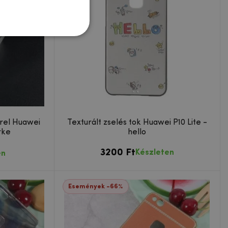
rrel Huawei
Texturált zselés tok Huawei P10 Lite -
rke
hello
3200 Ft
Készleten
en
Események -66%