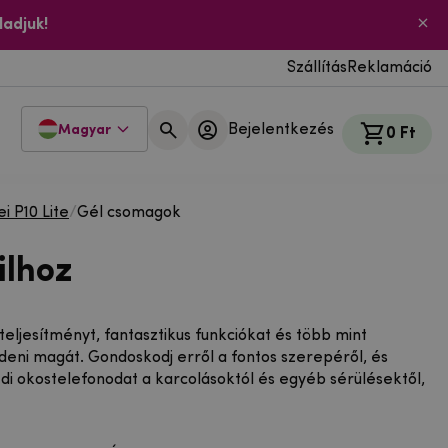
ladjuk!
Szállítás
Reklamáció
Bejelentkezés
Magyar
0 Ft
i P10 Lite
/
Gél csomagok
ilhoz
eljesítményt, fantasztikus funkciókat és több mint
eni magát. Gondoskodj erről a fontos szerepéről, és
i okostelefonodat a karcolásoktól és egyéb sérülésektől,