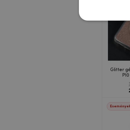
Glitter g
P10
Események