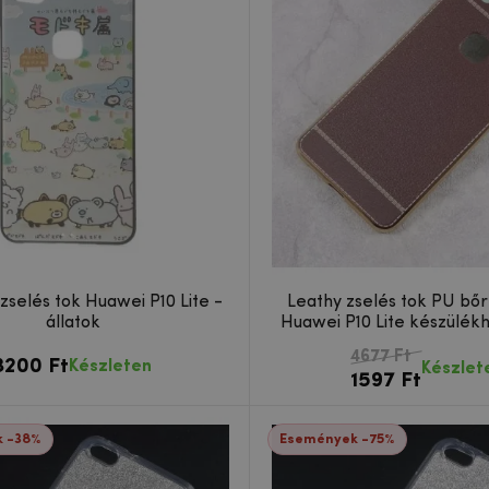
 zselés tok Huawei P10 Lite -
Leathy zselés tok PU bőr
állatok
Huawei P10 Lite készülék
4677 Ft
3200 Ft
Készleten
Készlet
1597 Ft
 -38%
Események -75%