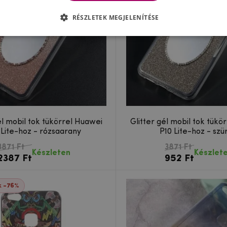
RÉSZLETEK MEGJELENÍTÉSE
él mobil tok tükörrel Huawei
Glitter gél mobil tok tükö
 Lite-hoz - rózsaarany
P10 Lite-hoz - szü
3871 Ft
3871 Ft
Készleten
Készlet
2387 Ft
952 Ft
 -76%