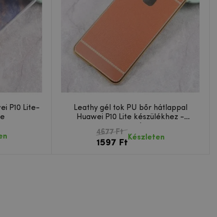
i P10 Lite-
Leathy gél tok PU bőr hátlappal
te
Huawei P10 Lite készülékhez -
narancssárga
4677 Ft
en
Készleten
1597 Ft