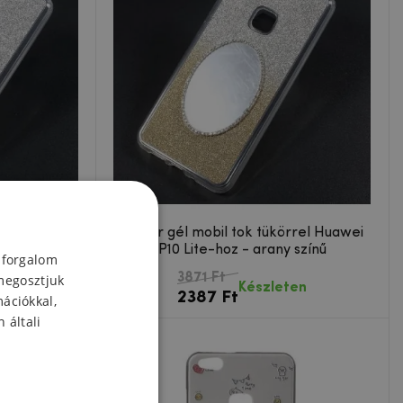
rrel Huawei
Glitter gél mobil tok tükörrel Huawei
a
P10 Lite-hoz - arany színű
 forgalom
3871 Ft
megosztjuk
en
Készleten
2387 Ft
mációkkal,
 általi