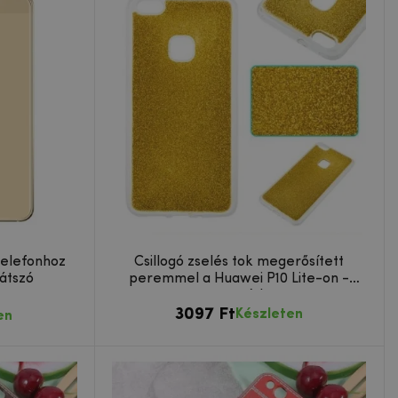
telefonhoz
Csillogó zselés tok megerősített
látszó
peremmel a Huawei P10 Lite-on -
arany színben
3097 Ft
Készleten
en