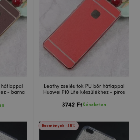
 hátlappal
Leathy zselés tok PU bőr hátlappal
hez - barna
Huawei P10 Lite készülékhez - piros
3742 Ft
Készleten
en
Események -38%