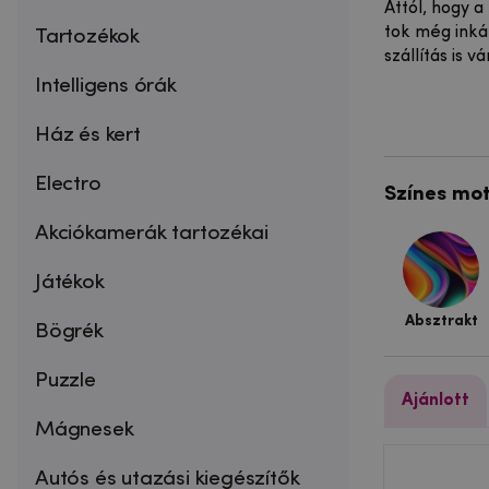
Attól, hogy 
tok még inkáb
Tartozékok
szállítás is 
Intelligens órák
Ház és kert
Electro
Színes mo
Akciókamerák tartozékai
Játékok
Absztrakt
Bögrék
Puzzle
Ajánlott
Mágnesek
Autós és utazási kiegészítők