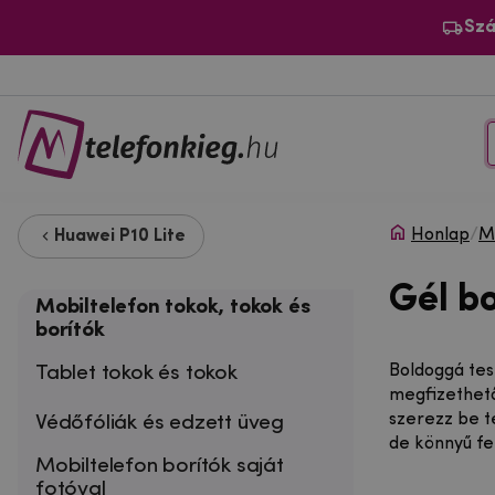
Szá
Honlap
/
Mo
Huawei P10 Lite
Gél b
Mobiltelefon tokok, tokok és
borítók
Tablet tokok és tokok
Boldoggá tes
megfizethető
szerezz be 
Védőfóliák és edzett üveg
de könnyű fe
Mobiltelefon borítók saját
fotóval