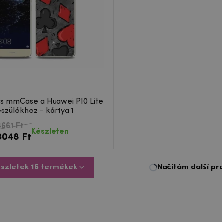
ás mmCase a Huawei P10 Lite
szülékhez - kártya 1
4661 Ft
Készleten
3048 Ft
észletek 16 termékek