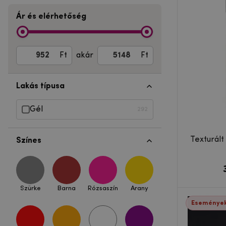
Ár és elérhetőség
Ft
akár
Ft
Lakás típusa
Gél
292
Texturált
Színes
Szürke
Barna
Rózsaszín
Arany
Események