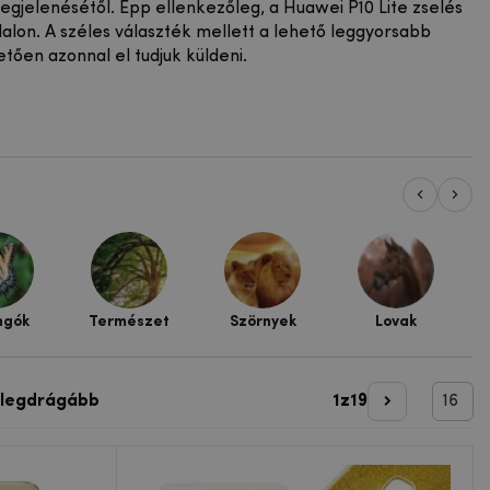
gjelenésétől. Épp ellenkezőleg, a Huawei P10 Lite zselés
alon. A széles választék mellett a lehető leggyorsabb
tően azonnal el tudjuk küldeni.
ngók
Természet
Szörnyek
Lovak
 legdrágább
1
z
19
Következő o