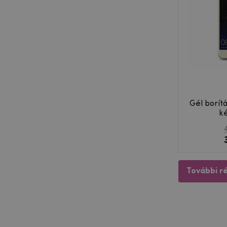
Gél borít
ké
További r