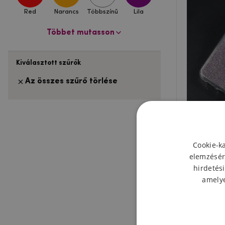
Red
Narancs
Többszínű
Lila
Többet mutasson
Kiválasztott szűrők
Az összes szűrő törlése
Glitter g
P10
Cookie-k
elemzésér
hirdetési
amelye
Események