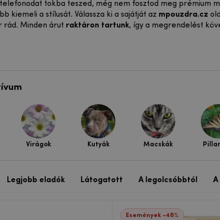
a telefonodat tokba teszed, még nem fosztod meg prémium me
b kiemeli a stílusát. Válassza ki a sajátját az
mpouzdra.cz
old
vár rád. Minden árut
raktáron tartunk
, így a megrendelést köve
tívum
Virágok
Kutyák
Macskák
Pilla
Legjobb eladók
Látogatott
A legolcsóbbtól
A
Események -48%