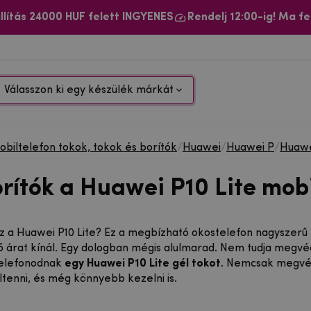
llítás 24000 HUF felett INGYENES
Rendelj 12:00-ig! Ma fe
Válasszon ki egy készülék márkát
biltelefon tokok, tokok és borítók
/
Huawei
/
Huawei P
/
Huawe
orítók a Huawei P10 Lite mob
z a Huawei P10 Lite? Ez a megbízható okostelefon nagyszerű t
 árat kínál. Egy dologban mégis alulmarad. Nem tudja megvéd
telefonodnak
egy Huawei P10 Lite gél tokot
. Nemcsak megvéd
ltenni, és még könnyebb kezelni is.