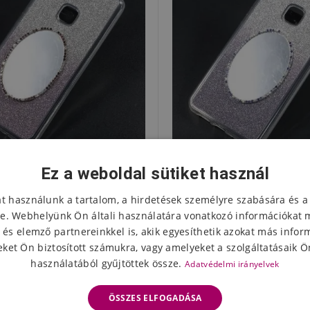
Ez a weboldal sütiket használ
él mobil tok tükörrel Huawei
Glitter gél mobil tok tükö
 Lite-hoz - világos lila
P10 Lite-hoz - lil
at használunk a tartalom, a hirdetések személyre szabására és a
3871 Ft
3871 Ft
e. Webhelyünk Ön általi használatára vonatkozó információkat 
Készleten
Készlet
2387 Ft
952 Ft
 és elemző partnereinkkel is, akik egyesíthetik azokat más infor
ket Ön biztosított számukra, vagy amelyeket a szolgáltatásaik Ön
használatából gyűjtöttek össze.
Adatvédelmi irányelvek
 -38%
Események -75%
ÖSSZES ELFOGADÁSA