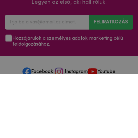
Legyen az első, aki hall róluk!
FELIRATKOZÁS
Hozzájárulok a
személyes adatok
marketing célú
feldolgozásához
.
Facebook
Instagram
Youtube
Minden a vásárlásról
Szolgáltatások és szervizelés
Szerzői jog © 2025
mpouzdra.hu