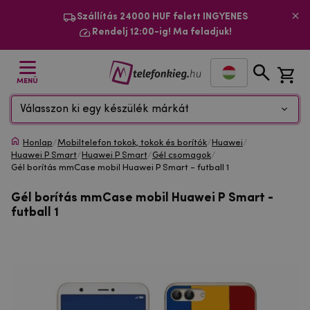
Szállítás 24000 HUF felett INGYENES
Rendelj 12:00-ig! Ma feladjuk!
MENÜ
Válasszon ki egy készülék márkát
Honlap
/
Mobiltelefon tokok, tokok és borítók
/
Huawei
/
Huawei P Smart
/
Huawei P Smart
/
Gél csomagok
/
Gél borítás mmCase mobil Huawei P Smart - futball 1
Gél borítás mmCase mobil Huawei P Smart -
futball 1