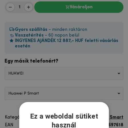
Vásároljon
Gyors szállítás
- minden raktáron
Visszatérítés
- 60 napon belül
INGYENES AJÁNDÉK 12 887,- HUF feletti vásárlás
esetén
Egy másik telefonért?
HUAWEI
Huawei P Smart
Ez a weboldal sütiket
Kategória
Huawei P Smart
használ
EAN
8596579697618