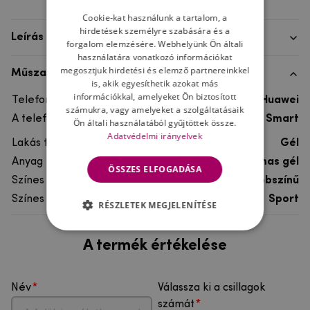
Cookie-kat használunk a tartalom, a
hirdetések személyre szabására és a
Leírás
forgalom elemzésére. Webhelyünk Ön általi
használatára vonatkozó információkat
megosztjuk hirdetési és elemző partnereinkkel
Műszaki adatok
is, akik egyesíthetik azokat más
információkkal, amelyeket Ön biztosított
Telefon márka
Huawei
számukra, vagy amelyeket a szolgáltatásaik
A telefonmodellhez
Huawei P Smart
Ön általi használatából gyűjtöttek össze.
Adatvédelmi irányelvek
Lakás típusa
Gél
Anyag
rugalmas gél
ÖSSZES ELFOGADÁSA
Színes
többszínű
Színes motívum
Sport
RÉSZLETEK MEGJELENÍTÉSE
A termék értékelése
Név
Válassza ki a csillagok
számát