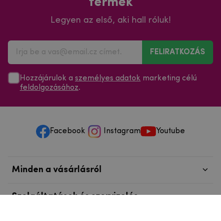
termék
Legyen az első, aki hall róluk!
FELIRATKOZÁS
Hozzájárulok a
személyes adatok
marketing célú
feldolgozásához
.
Facebook
Instagram
Youtube
Minden a vásárlásról
Szolgáltatások és szervizelés
Szerzői jog © 2025
mpouzdra.hu