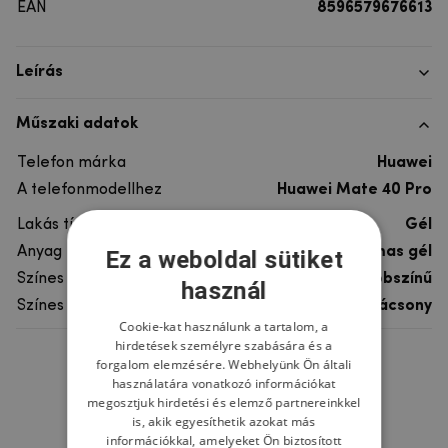
EAN
8596579676613
Leírás
Műszaki adatok
Telefon márka
Huawei
A telefonmodellhez
Huawei Mate 40 Pro
Lakás típusa
Gél
Anyag
rugalmas gél
Ez a weboldal sütiket
Színes
többszínű
használ
Színes motívum
Karácsony
Cookie-kat használunk a tartalom, a
hirdetések személyre szabására és a
forgalom elemzésére. Webhelyünk Ön általi
Ne felejtsd el
használatára vonatkozó információkat
megosztjuk hirdetési és elemző partnereinkkel
is, akik egyesíthetik azokat más
információkkal, amelyeket Ön biztosított