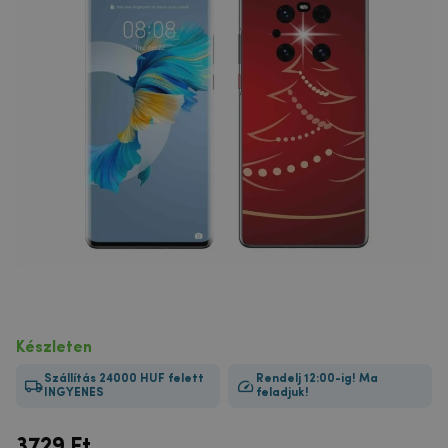
Készleten
Szállítás 24000 HUF felett
Rendelj 12:00-ig! Ma
INGYENES
feladjuk!
3729
Ft