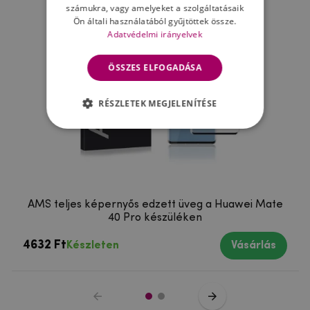
számukra, vagy amelyeket a szolgáltatásaik
Ön általi használatából gyűjtöttek össze.
Adatvédelmi irányelvek
ÖSSZES ELFOGADÁSA
RÉSZLETEK MEGJELENÍTÉSE
AMS teljes képernyős edzett üveg a Huawei Mate
40 Pro készüléken
4632 Ft
Készleten
Vásárlás