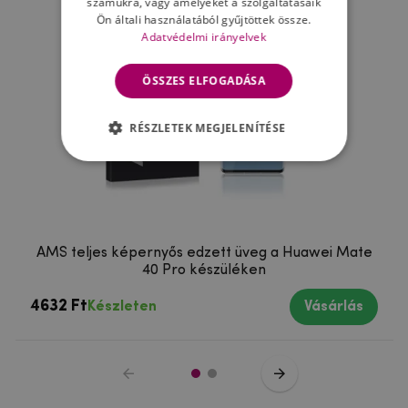
számukra, vagy amelyeket a szolgáltatásaik
Ön általi használatából gyűjtöttek össze.
Adatvédelmi irányelvek
ÖSSZES ELFOGADÁSA
RÉSZLETEK MEGJELENÍTÉSE
AMS teljes képernyős edzett üveg a Huawei Mate
40 Pro készüléken
4632 Ft
Készleten
Vásárlás