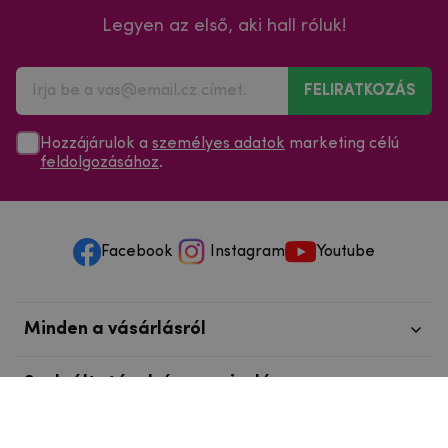
Legyen az első, aki hall róluk!
FELIRATKOZÁS
Hozzájárulok a
személyes adatok
marketing célú
feldolgozásához
.
Facebook
Instagram
Youtube
Minden a vásárlásról
Szolgáltatások és szervizelés
Szerzői jog © 2025
mpouzdra.hu