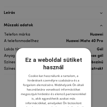
Leírás
Műszaki adatok
Telefon márka
Huawei
A telefonmodellhez
Huawei Mate 40 Pro
Lakás típusa
Gél
Anyag
rugalmas gél
Ez a weboldal sütiket
Színes
többszínű
használ
Színes motívum
Absztrakt
Cookie-kat használunk a tartalom, a
hirdetések személyre szabására és a
Ne felejtsd el
forgalom elemzésére. Webhelyünk Ön általi
használatára vonatkozó információkat
megosztjuk hirdetési és elemző partnereinkkel
is, akik egyesíthetik azokat más
információkkal, amelyeket Ön biztosított