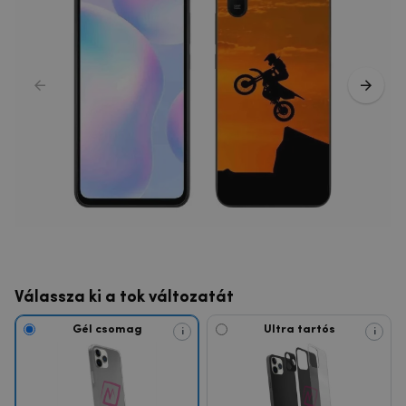
Válassza ki a tok változatát
Gél csomag
Ultra tartós
i
i