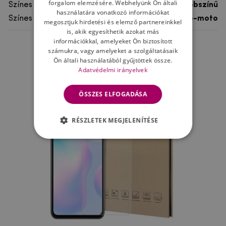
forgalom elemzésére. Webhelyünk Ön általi
Színes
többszínű
használatára vonatkozó információkat
Színes motívum
Auto-moto
megosztjuk hirdetési és elemző partnereinkkel
is, akik egyesíthetik azokat más
információkkal, amelyeket Ön biztosított
számukra, vagy amelyeket a szolgáltatásaik
Ne felejtsd el
Ön általi használatából gyűjtöttek össze.
Adatvédelmi irányelvek
ÖSSZES ELFOGADÁSA
RÉSZLETEK MEGJELENÍTÉSE