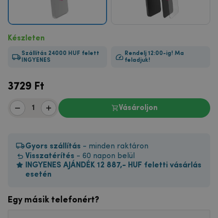
Készleten
Szállítás 24000 HUF felett
Rendelj 12:00-ig! Ma
INGYENES
feladjuk!
3729
Ft
Vásároljon
Gyors szállítás
- minden raktáron
Visszatérítés
- 60 napon belül
INGYENES AJÁNDÉK 12 887,- HUF feletti vásárlás
esetén
Egy másik telefonért?