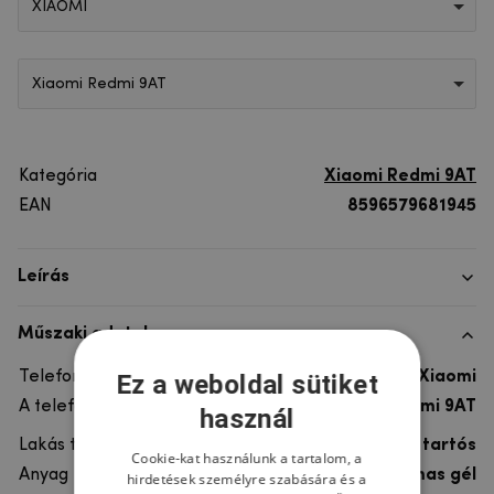
XIAOMI
Xiaomi Redmi 9AT
Kategória
Xiaomi Redmi 9AT
EAN
8596579681945
Leírás
Műszaki adatok
Telefon márka
Xiaomi
Ez a weboldal sütiket
A telefonmodellhez
Xiaomi Redmi 9AT
használ
Lakás típusa
Gél, Ultra tartós
Cookie-kat használunk a tartalom, a
Anyag
rugalmas gél
hirdetések személyre szabására és a