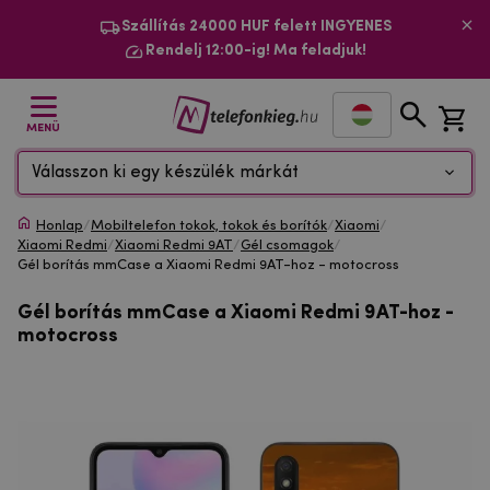
Szállítás 24000 HUF felett INGYENES
Rendelj 12:00-ig! Ma feladjuk!
MENÜ
Válasszon ki egy készülék márkát
Honlap
/
Mobiltelefon tokok, tokok és borítók
/
Xiaomi
/
Xiaomi Redmi
/
Xiaomi Redmi 9AT
/
Gél csomagok
/
Gél borítás mmCase a Xiaomi Redmi 9AT-hoz - motocross
Gél borítás mmCase a Xiaomi Redmi 9AT-hoz -
motocross