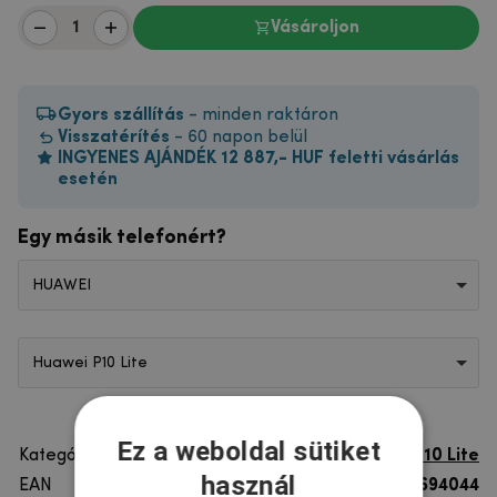
Vásároljon
Gyors szállítás
- minden raktáron
Visszatérítés
- 60 napon belül
INGYENES AJÁNDÉK 12 887,- HUF feletti vásárlás
esetén
Egy másik telefonért?
HUAWEI
Huawei P10 Lite
Ez a weboldal sütiket
Kategória
Huawei P10 Lite
használ
EAN
8596579694044