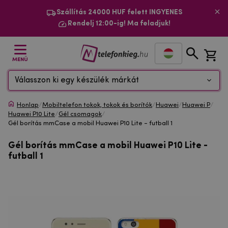
Szállítás 24000 HUF felett INGYENES
Rendelj 12:00-ig! Ma feladjuk!
MENÜ
Válasszon ki egy készülék márkát
Honlap
/
Mobiltelefon tokok, tokok és borítók
/
Huawei
/
Huawei P
/
Huawei P10 Lite
/
Gél csomagok
/
Gél borítás mmCase a mobil Huawei P10 Lite - futball 1
Gél borítás mmCase a mobil Huawei P10 Lite -
futball 1