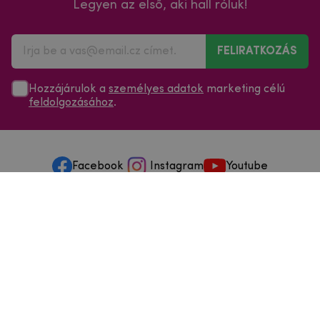
Legyen az első, aki hall róluk!
FELIRATKOZÁS
Hozzájárulok a
személyes adatok
marketing célú
feldolgozásához
.
Facebook
Instagram
Youtube
Minden a vásárlásról
Szolgáltatások és szervizelés
Szerzői jog © 2025
mpouzdra.hu