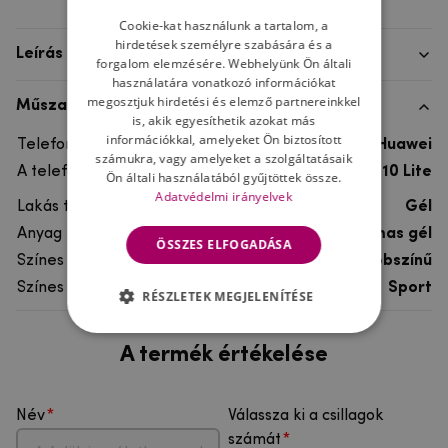
Cookie-kat használunk a tartalom, a
hirdetések személyre szabására és a
Leírás
forgalom elemzésére. Webhelyünk Ön általi
használatára vonatkozó információkat
megosztjuk hirdetési és elemző partnereinkkel
Műszaki adatok
is, akik egyesíthetik azokat más
információkkal, amelyeket Ön biztosított
Telefon márka
Huawei
számukra, vagy amelyeket a szolgáltatásaik
A telefonmodellhez
Huawei P10 Lite
Ön általi használatából gyűjtöttek össze.
Adatvédelmi irányelvek
Lakás típusa
Gél
Anyag
rugalmas gél
ÖSSZES ELFOGADÁSA
Színes
többszínű
Színes motívum
Sport
RÉSZLETEK MEGJELENÍTÉSE
A termék értékelése
Név
Válassza ki a csillagok
számát