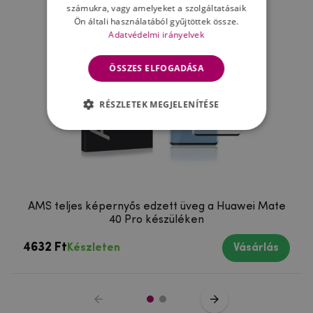
számukra, vagy amelyeket a szolgáltatásaik
Ön általi használatából gyűjtöttek össze.
Adatvédelmi irányelvek
ÖSSZES ELFOGADÁSA
RÉSZLETEK MEGJELENÍTÉSE
AMS teljes képernyős edzett üveg a Huawei Mate
40 Pro készüléken
4632 Ft
Készleten
Vásárlás