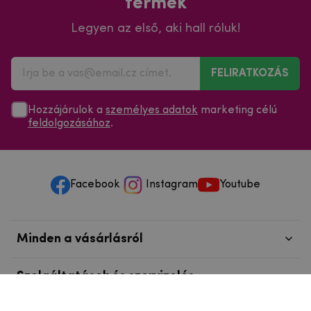
termék
Legyen az első, aki hall róluk!
FELIRATKOZÁS
Hozzájárulok a
személyes adatok
marketing célú
feldolgozásához
.
Facebook
Instagram
Youtube
Minden a vásárlásról
Szolgáltatások és szervizelés
Szerzői jog © 2025
mpouzdra.hu