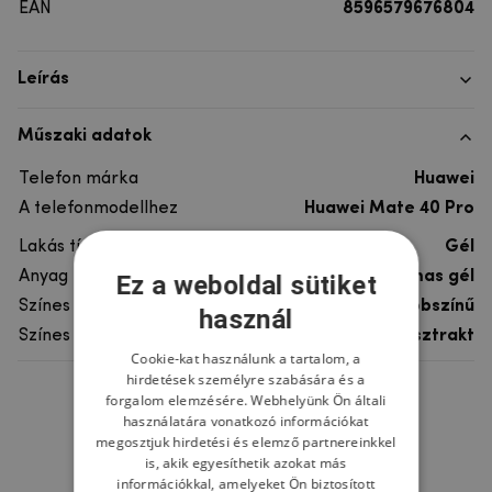
EAN
8596579676804
Leírás
Műszaki adatok
Telefon márka
Huawei
A telefonmodellhez
Huawei Mate 40 Pro
Lakás típusa
Gél
Anyag
rugalmas gél
Ez a weboldal sütiket
Színes
többszínű
használ
Színes motívum
Absztrakt
Cookie-kat használunk a tartalom, a
hirdetések személyre szabására és a
forgalom elemzésére. Webhelyünk Ön általi
Ne felejtsd el
használatára vonatkozó információkat
megosztjuk hirdetési és elemző partnereinkkel
is, akik egyesíthetik azokat más
információkkal, amelyeket Ön biztosított