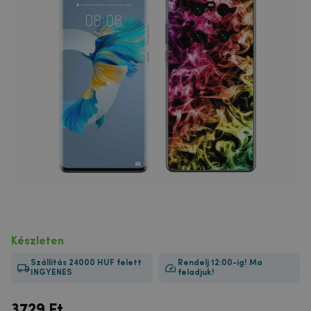
Készleten
Szállítás 24000 HUF felett
Rendelj 12:00-ig! Ma
INGYENES
feladjuk!
3729
Ft