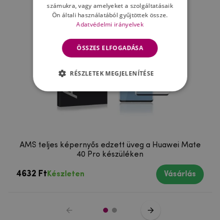
számukra, vagy amelyeket a szolgáltatásaik
Ön általi használatából gyűjtöttek össze.
Adatvédelmi irányelvek
ÖSSZES ELFOGADÁSA
RÉSZLETEK MEGJELENÍTÉSE
AMS teljes képernyős edzett üveg a Huawei Mate
40 Pro készüléken
4632 Ft
Készleten
Vásárlás