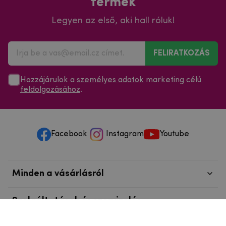
termék
Legyen az első, aki hall róluk!
FELIRATKOZÁS
Hozzájárulok a
személyes adatok
marketing célú
feldolgozásához
.
Facebook
Instagram
Youtube
Minden a vásárlásról
Szolgáltatások és szervizelés
Szerzői jog © 2025
mpouzdra.hu