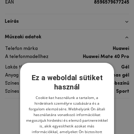
EAN
8596579677245
Leírás
Műszaki adatok
Telefon márka
Huawei
A telefonmodellhez
Huawei Mate 40 Pro
Lakás típusa
Gél
Anyag
rugalmas gél
Ez a weboldal sütiket
Színes
többszínű
használ
Színes motívum
Sport
Cookie-kat használunk a tartalom, a
hirdetések személyre szabására és a
forgalom elemzésére. Webhelyünk Ön általi
Ne felejtsd el
használatára vonatkozó információkat
megosztjuk hirdetési és elemző partnereinkkel
is, akik egyesíthetik azokat más
információkkal, amelyeket Ön biztosított