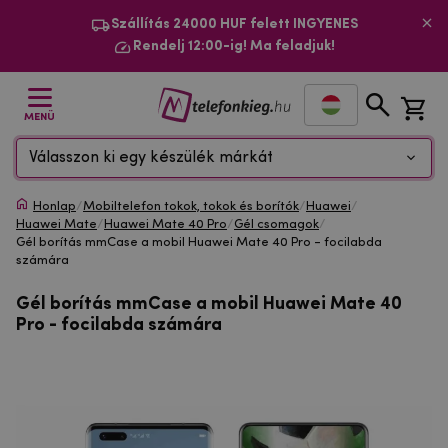
Szállítás 24000 HUF felett INGYENES
Rendelj 12:00-ig! Ma feladjuk!
MENÜ
Válasszon ki egy készülék márkát
Honlap
/
Mobiltelefon tokok, tokok és borítók
/
Huawei
/
Huawei Mate
/
Huawei Mate 40 Pro
/
Gél csomagok
/
Gél borítás mmCase a mobil Huawei Mate 40 Pro - focilabda
számára
Gél borítás mmCase a mobil Huawei Mate 40
Pro - focilabda számára