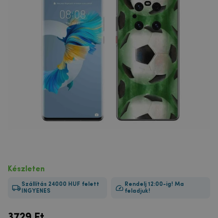
Készleten
Szállítás 24000 HUF felett
Rendelj 12:00-ig! Ma
INGYENES
feladjuk!
3729
Ft