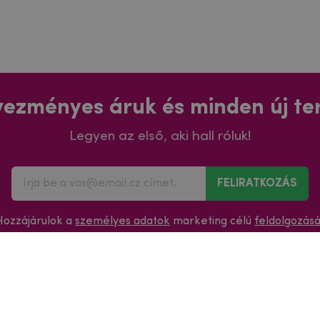
ezményes áruk és minden új t
Legyen az első, aki hall róluk!
FELIRATKOZÁS
Hozzájárulok a
személyes adatok
marketing célú
feldolgozás