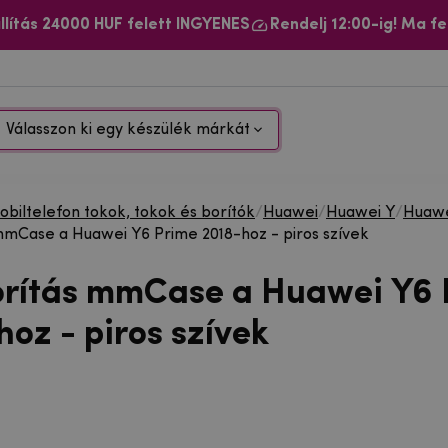
llítás 24000 HUF felett INGYENES
Rendelj 12:00-ig! Ma fe
Válasszon ki egy készülék márkát
biltelefon tokok, tokok és borítók
/
Huawei
/
Huawei Y
/
Huawe
mmCase a Huawei Y6 Prime 2018-hoz - piros szívek
orítás mmCase a Huawei Y6 
oz - piros szívek