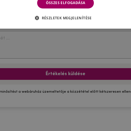
ÖSSZES ELFOGADÁSA
RÉSZLETEK MEGJELENÍTÉSE
Értékelés küldése
 minősítést a webáruház üzemeltetője a közzététel előtt kétszeresen ellenő