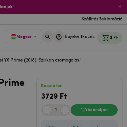
ladjuk!
Szállítás
Reklamáció
Bejelentkezés
Magyar
0 Ft
i Y6 Prime (2018)
/
Szilikon csomagolás
/
Prime
Készleten
3729
Ft
Vásároljon