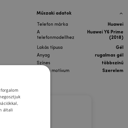
Műszaki adatok
Telefon márka
Huawei
A
Huawei Y6 Prime
telefonmodellhez
(2018)
Lakás típusa
Gél
Anyag
rugalmas gél
Színes
többszínű
Színes motívum
Szerelem
 forgalom
megosztjuk
mációkkal,
 általi