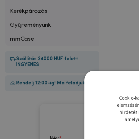
Kerékpározás
Gyűjteményünk
mmCase
Szállítás 24000 HUF felett
INGYENES
Rendelj 12:00-ig! Ma feladjuk!
Cookie-k
elemzésér
hirdetési
amelye
Név