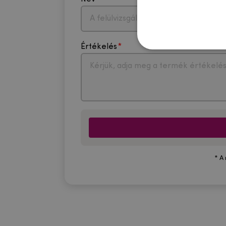
Értékelés
* A