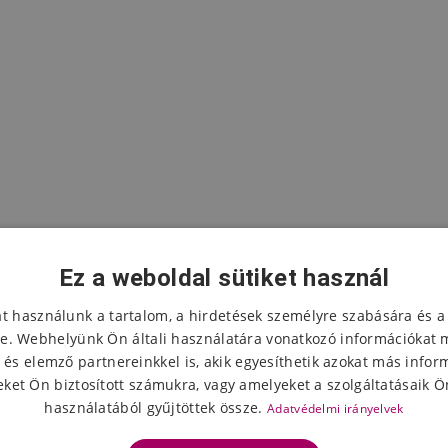
Ez a weboldal sütiket használ
at használunk a tartalom, a hirdetések személyre szabására és a
e. Webhelyünk Ön általi használatára vonatkozó információkat 
 és elemző partnereinkkel is, akik egyesíthetik azokat más infor
A termék értékelése
ket Ön biztosított számukra, vagy amelyeket a szolgáltatásaik Ön
használatából gyűjtöttek össze.
Adatvédelmi irányelvek
Válassza ki a csillagok számát