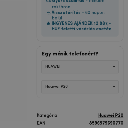
Gyors szállítás
- minden
raktáron
Visszatérítés
- 60 napon
belül
INGYENES AJÁNDÉK 12 887,-
HUF feletti vásárlás esetén
Egy másik telefonért?
HUAWEI
Huawei P20
Kategória
Huawei P20
EAN
8596579690770