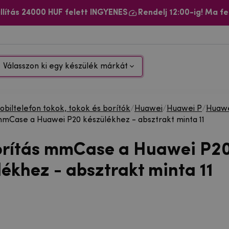
llítás 24000 HUF felett INGYENES
Rendelj 12:00-ig! Ma fe
Válasszon ki egy készülék márkát
biltelefon tokok, tokok és borítók
/
Huawei
/
Huawei P
/
Huawe
mmCase a Huawei P20 készülékhez - absztrakt minta 11
orítás mmCase a Huawei P2
lékhez - absztrakt minta 11