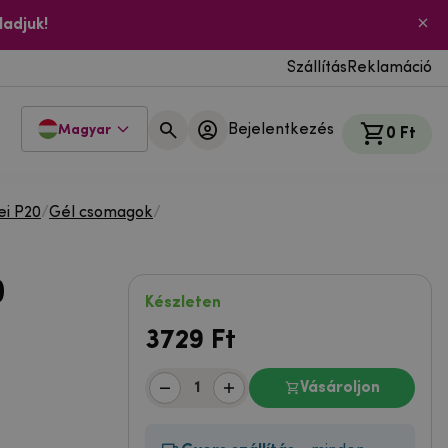
ladjuk!
Szállítás
Reklamáció
Bejelentkezés
Magyar
0 Ft
i P20
/
Gél csomagok
/
0
Készleten
3729
Ft
Vásároljon