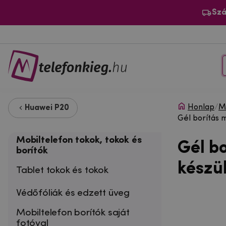
Szá
Honlap
/
Mo
Huawei P20
Gél borítás 
Mobiltelefon tokok, tokok és
Gél b
borítók
készü
Tablet tokok és tokok
Védőfóliák és edzett üveg
Mobiltelefon borítók saját
fotóval