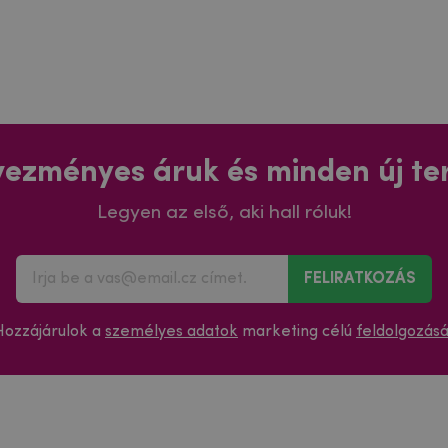
ezményes áruk és minden új t
Legyen az első, aki hall róluk!
FELIRATKOZÁS
Hozzájárulok a
személyes adatok
marketing célú
feldolgozás