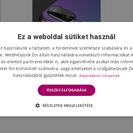
Ez a weboldal sütiket használ
at használunk a tartalom, a hirdetések személyre szabására és a
e. Webhelyünk Ön általi használatára vonatkozó információkat 
 és elemző partnereinkkel is, akik egyesíthetik azokat más infor
ket Ön biztosított számukra, vagy amelyeket a szolgáltatásaik Ön
használatából gyűjtöttek össze.
Adatvédelmi irányelvek
awei P20
MCL edzett védőüveg a
z
Huawei P20 kamera lencséjén
ÖSSZES ELFOGADÁSA
2129 Ft
leten
Készleten
RÉSZLETEK MEGJELENÍTÉSE