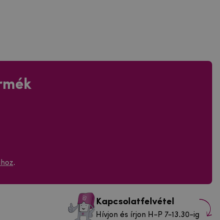
ermék
ához
.
Kapcsolatfelvétel
Hívjon és írjon H-P 7-13.30-ig