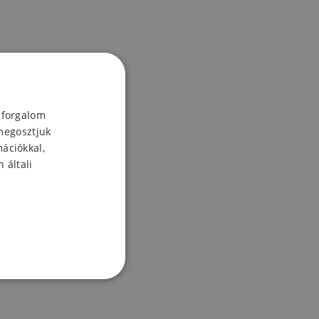
 forgalom
megosztjuk
mációkkal,
 általi