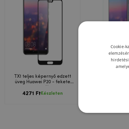
Cookie-k
elemzésér
hirdetési
amelye
TX1 teljes képernyő edzett
Edzett üveg a Hu
üveg Huawei P20 - fekete
kijelzőjéhe
szegély
4271 Ft
3097 Ft
Készleten
Kész