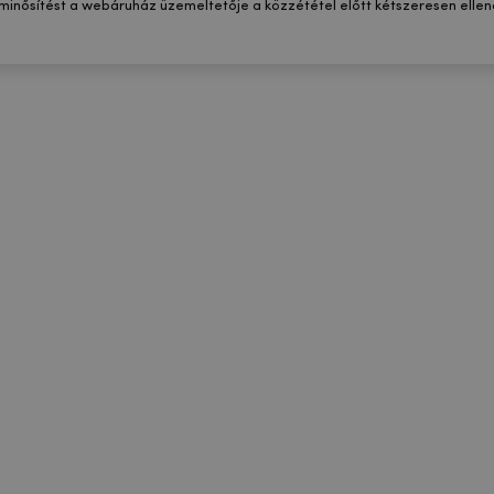
 minősítést a webáruház üzemeltetője a közzététel előtt kétszeresen ellenő